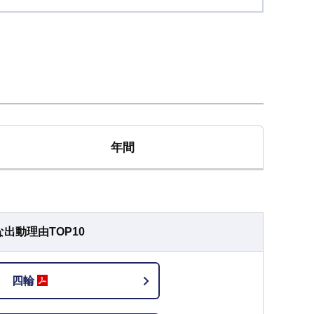
年間
な出動理由
TOP10
四輪