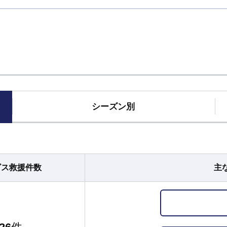
シーズン別
ビス
救援件数
主