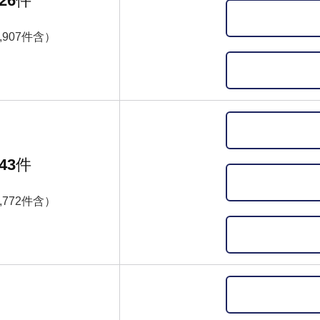
26
件
,907件含）
43
件
,772件含）