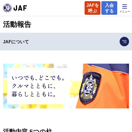
JAFを
入会
呼ぶ
する
メニュー
活動報告
JAFについて
活動内容 5つの柱