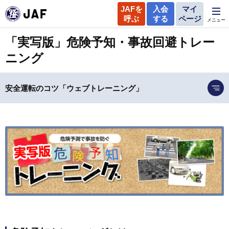
JAFを
入会
マイ
呼ぶ
する
ページ
メニュー
「実写版」危険予知・事故回避トレー
ニング
安全運転のコツ「ウェブトレーニング」