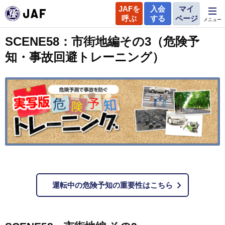
JAFを
入会
マイ
呼ぶ
する
ページ
メニュー
SCENE58：市街地編その3（危険予
知・事故回避トレーニング）
運転中の危険予知の重要性はこちら