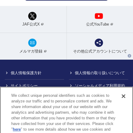
JAF公式X
公式YouTube
メルマガ登録
その他公式アカウントについて
個人情報保護方針
個人情報の取り扱いについて
サイトポリシー
ソーシャルメディア利用規約
We collect unique personal identifiers such as cookies to
特定商取引法に基づく表示
情報提供終了のお知らせ
analyze our traffic and to personalize content and ads. We
share information about your use of our website with our
Do Not Sell or Share My
カスタマーハラスメント対応
analytics and advertising partners, who may combine it with
Personal Information
について
other information that you have provided to them or that they
have collected from your use of their services. Please click
内部通報制度について
"
here
" to see more details about how we use cookies and