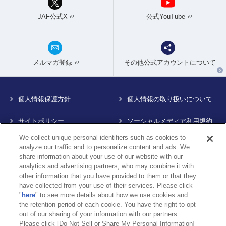
JAF公式X
公式YouTube
メルマガ登録
その他公式アカウントについて
個人情報保護方針
個人情報の取り扱いについて
サイトポリシー
ソーシャルメディア利用規約
We collect unique personal identifiers such as cookies to
特定商取引法に基づく表示
情報提供終了のお知らせ
analyze our traffic and to personalize content and ads. We
share information about your use of our website with our
Do Not Sell or Share My
カスタマーハラスメント対応
analytics and advertising partners, who may combine it with
Personal Information
について
other information that you have provided to them or that they
have collected from your use of their services. Please click
内部通報制度について
"
here
" to see more details about how we use cookies and
the retention period of each cookie. You have the right to opt
out of our sharing of your information with our partners.
Please click [Do Not Sell or Share My Personal Information]
〒105-0012