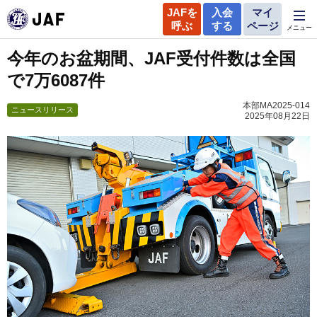
JAFを
入会
マイ
呼ぶ
する
ページ
メニュー
今年のお盆期間、JAF受付件数は全国
で7万6087件
本部MA2025-014
ニュースリリース
2025年08月22日