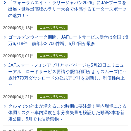
「フォーラムエイト・ラリージャパン2026」にJAFブースを
出展～世界最高峰のラリー大会で体感するモータースポーツ
の魅力！～
2026年05月13日
ニュースリリース
ゴールデンウィーク期間、JAFロードサービス受付は全国で8
万6,718件 前年比2,706件増、5月2日が最多
2026年05月01日
ニュースリリース
JAFスマートフォンアプリとマイページを5月20日にリニュ
ーアル ロードサービス要請や優待利用がよりスムーズに～
累計770万ダウンロードの公式アプリを刷新し、利便性向上
～
2026年04月21日
ニュースリリース
クルマでの外出が増えるこの時期に要注意！車内環境による
体調リスク～車内温度と水分喪失量を検証した動画2本を新
規公開、5月でも油断禁物～