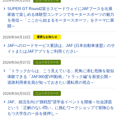
2026年04月20日
ニュースリリース
SUPER GT Round2富士スピードウェイにJAFブースを出展
家族で楽しめる体験型コンテンツでモータースポーツの魅力
を発信～「ここから始まるモータースポーツ」をテーマに展
開～
2026年04月10日
重要なお知らせ
JAFへのロードサービス要請は、JAF (日本自動車連盟）のサ
イトまたはJAFアプリをご利用ください
2026年04月07日
ニュースリリース
「トラックからは、こう見えている」死角に潜む危険を疑似
体験できる「JAF360度VR動画」“トラック編”を新規公開～
道路利用者全員が知っておきたい運転席の視点～
2026年04月02日
ニュースリリース
JAF、就活生向け“挑戦型”奨学金イベントを開催～社会課題
という「正解のない問い」に挑むワークショップで冒険心を
もつ大学生の一歩を後押し～