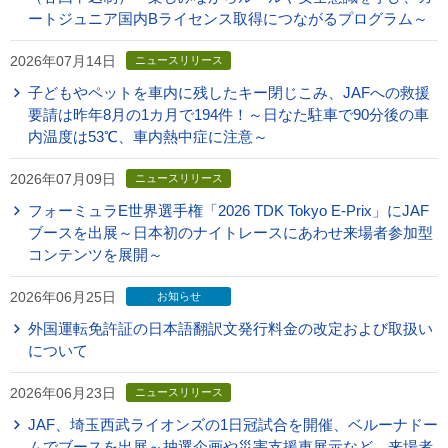
ートジュニア国内Bライセンス取得につながるプログラム～
2026年07月14日
ニュースリリース
子どもやペットを車内に残したキー閉じこみ、JAFへの救援
要請は昨年8月の1カ月で194件！～日なた駐車で90分後の車
内温度は53℃、車内熱中症に注意～
2026年07月09日
ニュースリリース
フォーミュラE世界選手権「2026 TDK Tokyo E-Prix」にJAF
ブースを出展～日本初のナイトレースにあわせ来場者参加型
コンテンツを展開～
2026年06月25日
お知らせ
外国運転免許証の日本語翻訳文発行料金の改定および取扱い
について
2026年06月23日
ニュースリリース
JAF、埼玉西武ライオンズの1日冠試合を開催、ベルーナドー
ムでブースを出展～抽選企画や災害支援車展示など、来場者