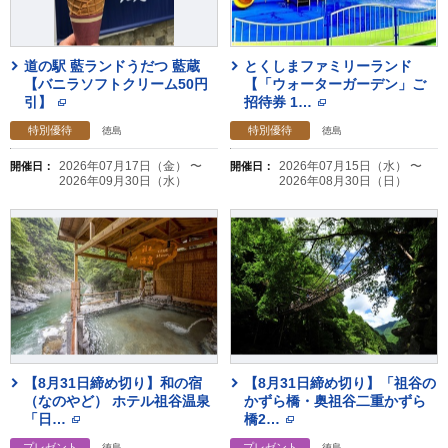
道の駅 藍ランドうだつ 藍蔵
とくしまファミリーランド
【バニラソフトクリーム50円
【「ウォーターガーデン」ご
引】
招待券 1
…
特別優待
特別優待
徳島
徳島
2026年07月17日（金） 〜
2026年07月15日（水） 〜
開催日：
開催日：
2026年09月30日（水）
2026年08月30日（日）
【8月31日締め切り】和の宿
【8月31日締め切り】「祖谷の
（なのやど） ホテル祖谷温泉
かずら橋・奥祖谷二重かずら
「日
…
橋2
…
プレゼント
プレゼント
徳島
徳島