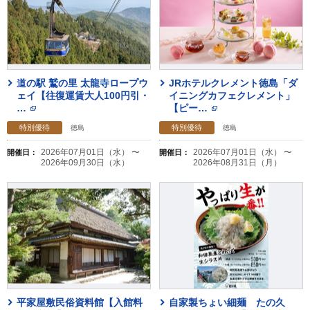
道の駅 鷲の里 太龍寺ロープウ
JRホテルクレメント徳島「ダ
ェイ【往復運賃大人100円引・
イニングカフェクレメント」
…
【ピー
…
特別優待
特別優待
徳島
徳島
2026年07月01日（水） 〜
2026年07月01日（水） 〜
開催日：
開催日：
2026年09月30日（水）
2026年08月31日（月）
平家屋敷民俗資料館【入館料
自家製ちょい細麺 たの久