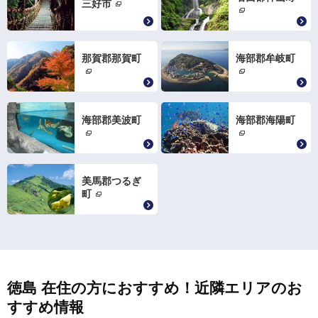
三好市
那賀郡那賀町
海部郡牟岐町
海部郡美波町
海部郡海陽町
美馬郡つるぎ
町
徳島 在住の方におすすめ！近隣エリアのお
すすめ情報