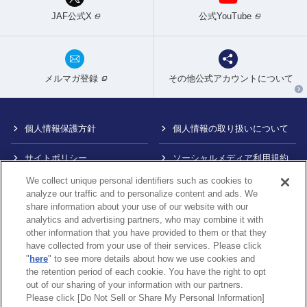
JAF公式X
公式YouTube
メルマガ登録
その他公式アカウントについて
個人情報保護方針
個人情報の取り扱いについて
サイトポリシー
ソーシャルメディア利用規約
We collect unique personal identifiers such as cookies to
特定商取引法に基づく表示
情報提供終了のお知らせ
analyze our traffic and to personalize content and ads. We
share information about your use of our website with our
Do Not Sell or Share My
カスタマーハラスメント対応
analytics and advertising partners, who may combine it with
Personal Information
について
other information that you have provided to them or that they
have collected from your use of their services. Please click
内部通報制度について
"
here
" to see more details about how we use cookies and
the retention period of each cookie. You have the right to opt
out of our sharing of your information with our partners.
Please click [Do Not Sell or Share My Personal Information]
〒105-0012