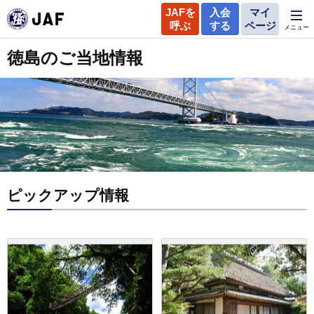
JAFを
入会
マイ
呼ぶ
する
ページ
メニュー
徳島のご当地情報
ピックアップ情報