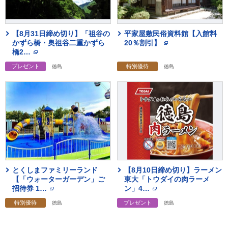
【8月31日締め切り】「祖谷の
平家屋敷民俗資料館【入館料
かずら橋・奥祖谷二重かずら
20％割引】
橋2
…
プレゼント
特別優待
徳島
徳島
とくしまファミリーランド
【8月10日締め切り】ラーメン
【「ウォーターガーデン」ご
東大「トウダイの肉ラーメ
招待券 1
…
ン」4
…
特別優待
プレゼント
徳島
徳島