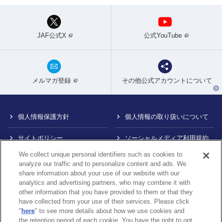
JAF公式X
公式YouTube
メルマガ登録
その他公式アカウントについて
個人情報保護方針
個人情報の取り扱いについて
サイトポリシー
ソーシャルメディア利用規約
We collect unique personal identifiers such as cookies to
特定商取引法に基づく表示
情報提供終了のお知らせ
analyze our traffic and to personalize content and ads. We
share information about your use of our website with our
Do Not Sell or Share My
カスタマーハラスメント対応
analytics and advertising partners, who may combine it with
Personal Information
について
other information that you have provided to them or that they
have collected from your use of their services. Please click
内部通報制度について
"
here
" to see more details about how we use cookies and
the retention period of each cookie. You have the right to opt