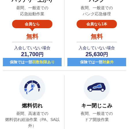
昼間、一般道での
夜間、一般道での
応急始動作業
パンク応急修理
会員なら
会員なら1本
無料
無料
入会していない場合
入会していない場合
21,700
25,630
円
円
保険では一部
回数制限あり
保険では一部
対象外
燃料切れ
キー閉じこみ
昼間、高速道での
夜間、一般道での
燃料切れ給油作業（PA、SA以
ドア開放作業
外）