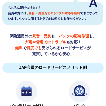
保険適用外の
異音・異臭
も、
パンクの応急修理
も、
大雨や雪道でのトラブル
も対応！
無料
で
何度でも
受けられるロードサービスが
充実しているから安心。
JAF会員のロードサービスメリット例
バッテリー上がり
パンク