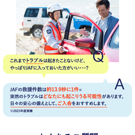
サービス)に、お得を感じて満足しています。
熊本県 女性
会員優待サービス
優待サービスが1割引きだとしても得した気分になりま
す。
いろいろな優待施設があるので、毎年年会費を払っ
ていても気になりません。
愛知県 女性
会員優待サービス
JAF PLUSのお楽しみクーポンを楽しみにしています。
いつも行っているドラッグストアの割引券は助かってい
ます。
※JAF PLUSとは年4回お届けする会員向け情報チラシです。