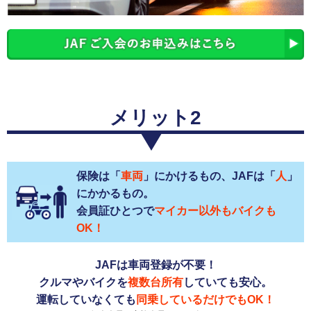
メリット2
保険は「
車両
」にかけるもの、JAFは「
人
」
にかかるもの。
会員証ひとつで
マイカー以外もバイクも
OK！
JAFは車両登録が不要！
クルマやバイクを
複数台所有
していても安心。
運転していなくても
同乗しているだけでもOK！