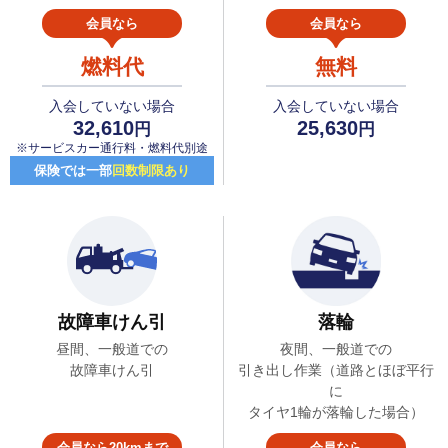
会員なら
会員なら
燃料代
無料
入会していない場合
入会していない場合
32,610
25,630
円
円
※サービスカー通行料・燃料代別途
保険では一部
回数制限あり
故障車けん引
落輪
昼間、一般道での
夜間、一般道での
故障車けん引
引き出し作業（道路とほぼ平行
に
タイヤ1輪が落輪した場合）
会員なら20kmまで
会員なら