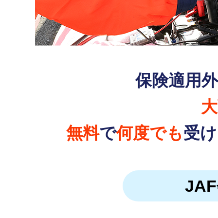
保険適用
大
無料
で
何度でも
受け
JA