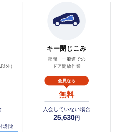
キー閉じこみ
夜間、一般道での
A以外）
ドア開放作業
会員なら
無料
合
入会していない場合
25,630
円
料代別途