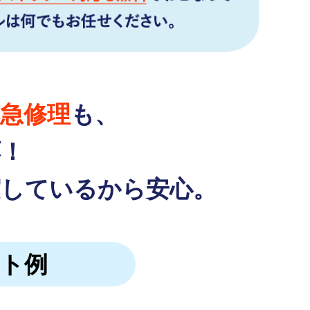
急修理
も、
応！
実しているから安心。
ット例