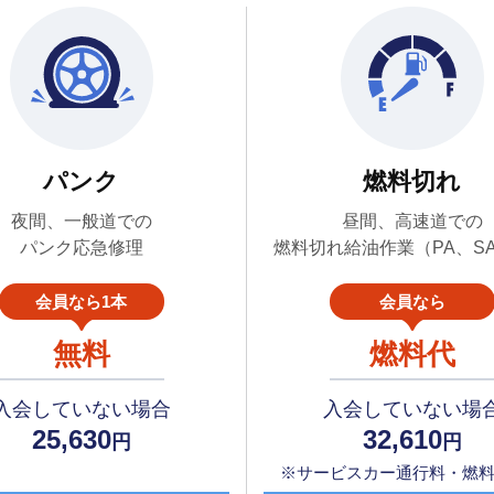
パンク
燃料切れ
夜間、一般道での
昼間、高速道での
パンク応急修理
燃料切れ給油作業（PA、S
会員なら1本
会員なら
無料
燃料代
入会していない場合
入会していない場
25,630
32,610
円
円
※サービスカー通行料・燃