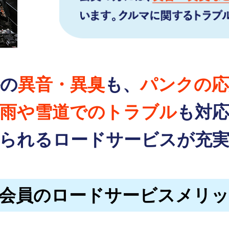
外の
異音・異臭
も、
パンクの応
雨や雪道でのトラブル
も対
られるロードサービスが
充
F会員のロードサービスメリ