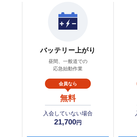
バッテリー上がり
昼間、一般道での
応急始動作業
会員なら
無料
入会していない場合
21,700
円