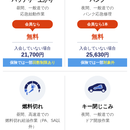
昼間、一般道での
夜間、一般道での
応急始動作業
パンク応急修理
会員なら
会員なら1本
無料
無料
入会していない場合
入会していない場合
21,700
25,630
円
円
保険では一部
回数制限あり
保険では一部
対象外
燃料切れ
キー閉じこみ
昼間、高速道での
夜間、一般道での
燃料切れ給油作業（PA、SA以
ドア開放作業
外）