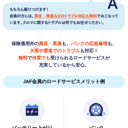
保険適用外の
異音・異臭
も、
パンクの応急修理
も、
大雨や雪道でのトラブル
も対応！
無料
で
何度でも
受けられるロードサービスが
充実しているから安心。
JAF会員のロードサービスメリット例
バッテリー上がり
パンク