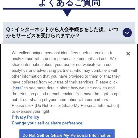
よくあるご質問
三重県 女性
Q：インターネットから入会手続きをした後、いつ
会員優待サービス
からサービスを受けられますか？
優待を利用できて、本当にお得に買い物ができました！
We collect unique personal identifiers such as cookies to
Q：ロードサービスの救援現場で入会および会員扱
以前はお財布やカバンの中から会員カードを探したり、
analyze our traffic and to personalize content and ads. We
いでのサービスは受けられますか？
車に入れていた時には利用できなかったのが、今は
スマ
share information about your use of our website with our
analytics and advertising partners, who may combine it with
ホで会員証を見せることが出来るので、すごく便利にな
other information that you have provided to them or that they
りました。
have collected from your use of their services. Please click
特定商取引法に基づく表示
個人情報保護方針
"
here
" to see more details about how we use cookies and
the retention period of each cookie. You have the right to opt
個人情報の取り扱いについて
Do Not Sell or Share My Personal
愛知県 女性
out of our sharing of your information with our partners.
Information
Please click [Do Not Sell or Share My Personal Information]
to exercise your right.
企業情報
会員優待サービス
Privacy Policy
Change your sell or share preference
親戚と温泉へ行ったとき、割引になって皆に感謝されま
©
2026 All rights reserved.
した。
やはり割引があるのは嬉しいですね！
Do Not Sell or Share My Personal Information
一般社団法人 日本自動車連盟（JAF）