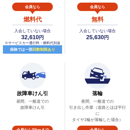
会員なら
会員なら
燃料代
無料
入会していない場合
入会していない場合
32,610
25,630
円
円
※サービスカー通行料・燃料代別途
保険では一部
回数制限あり
故障車けん引
落輪
昼間、一般道での
夜間、一般道での
故障車けん引
引き出し作業（道路とほぼ平行
に
タイヤ1輪が落輪した場合）
会員なら20kmまで
会員なら