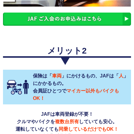
メリット2
保険は「
車両
」にかけるもの、JAFは「
人
」
にかかるもの。
会員証ひとつで
マイカー以外もバイクも
OK！
JAFは車両登録が不要！
クルマやバイクを
複数台所有
していても安心。
運転していなくても
同乗しているだけでもOK！