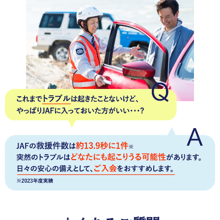
サービス)に、お得を感じて満足しています。
熊本県 女性
会員優待サービス
優待サービスが1割引きだとしても得した気分になりま
す。
いろいろな優待施設があるので、毎年年会費を払っ
ていても気になりません。
愛知県 女性
会員優待サービス
JAF PLUSのお楽しみクーポンを楽しみにしています。
いつも行っているドラッグストアの割引券は助かってい
ます。
※JAF PLUSとは年4回お届けする会員向け情報チラシです。