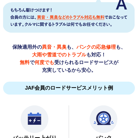
保険適用外の
異音・異臭
も、
パンクの応急修理
も、
大雨や雪道でのトラブル
も対応！
無料
で
何度でも
受けられるロードサービスが
充実しているから安心。
JAF会員のロードサービスメリット例
バッテリー上がり
パンク