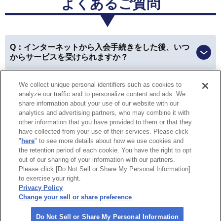
よくあるご質問
三重県 女性
Q：インターネットから入会手続きをした後、いつ
会員優待サービス
からサービスを受けられますか？
優待を利用できて、本当にお得に買い物ができました！
We collect unique personal identifiers such as cookies to
Q：ロードサービスの救援現場で入会および会員扱
以前はお財布やカバンの中から会員カードを探したり、
analyze our traffic and to personalize content and ads. We
いでのサービスは受けられますか？
車に入れていた時には利用できなかったのが、今は
スマ
share information about your use of our website with our
analytics and advertising partners, who may combine it with
ホで会員証を見せることが出来るので、すごく便利にな
other information that you have provided to them or that they
りました。
have collected from your use of their services. Please click
特定商取引法に基づく表示
個人情報保護方針
"
here
" to see more details about how we use cookies and
the retention period of each cookie. You have the right to opt
個人情報の取り扱いについて
Do Not Sell or Share My Personal
愛知県 女性
out of our sharing of your information with our partners.
Information
Please click [Do Not Sell or Share My Personal Information]
to exercise your right.
企業情報
会員優待サービス
Privacy Policy
Change your sell or share preference
親戚と温泉へ行ったとき、割引になって皆に感謝されま
©
2026 All rights reserved.
した。
やはり割引があるのは嬉しいですね！
Do Not Sell or Share My Personal Information
一般社団法人 日本自動車連盟（JAF）