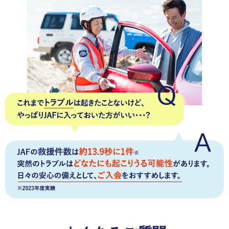
サービス)に、お得を感じて満足しています。
熊本県 女性
会員優待サービス
優待サービスが1割引きだとしても得した気分になりま
す。
いろいろな優待施設があるので、毎年年会費を払っ
ていても気になりません。
愛知県 女性
会員優待サービス
JAF PLUSのお楽しみクーポンを楽しみにしています。
いつも行っているドラッグストアの割引券は助かってい
ます。
※JAF PLUSとは年4回お届けする会員向け情報チラシです。