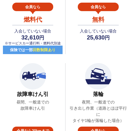
会員なら
会員なら
燃料代
無料
入会していない場合
入会していない場合
32,610
25,630
円
円
※サービスカー通行料・燃料代別途
保険では一部
回数制限あり
故障車けん引
落輪
昼間、一般道での
夜間、一般道での
故障車けん引
引き出し作業（道路とほぼ平行
に
タイヤ1輪が落輪した場合）
会員なら20kmまで
会員なら