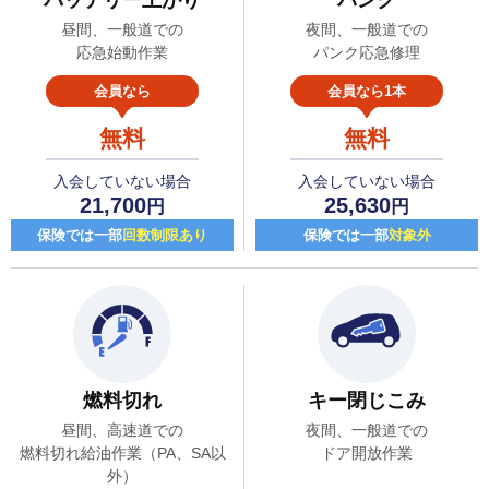
昼間、一般道での
夜間、一般道での
応急始動作業
パンク応急修理
会員なら
会員なら1本
無料
無料
入会していない場合
入会していない場合
21,700
25,630
円
円
保険では一部
回数制限あり
保険では一部
対象外
燃料切れ
キー閉じこみ
昼間、高速道での
夜間、一般道での
燃料切れ給油作業（PA、SA以
ドア開放作業
外）