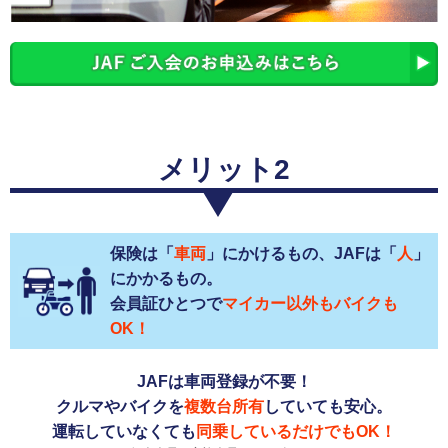
メリット2
保険は「
車両
」にかけるもの、JAFは「
人
」
にかかるもの。
会員証ひとつで
マイカー以外もバイクも
OK！
JAFは車両登録が不要！
クルマやバイクを
複数台所有
していても安心。
運転していなくても
同乗しているだけでもOK！