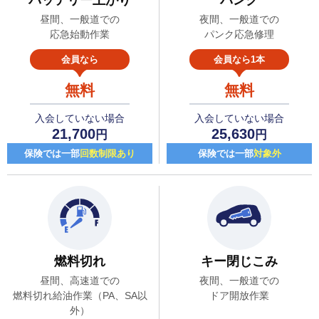
昼間、一般道での
夜間、一般道での
応急始動作業
パンク応急修理
会員なら
会員なら1本
無料
無料
入会していない場合
入会していない場合
21,700
25,630
円
円
保険では一部
回数制限あり
保険では一部
対象外
燃料切れ
キー閉じこみ
昼間、高速道での
夜間、一般道での
燃料切れ給油作業（PA、SA以
ドア開放作業
外）