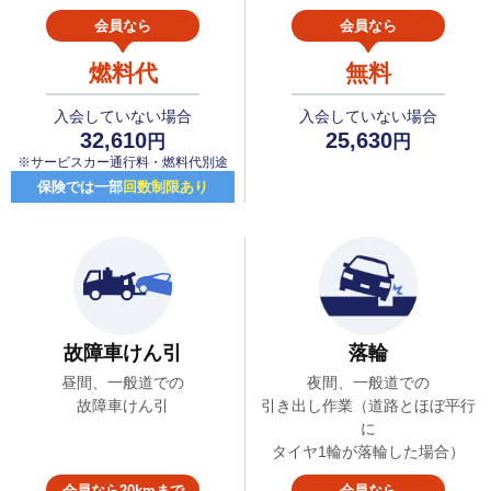
会員なら
会員なら
燃料代
無料
入会していない場合
入会していない場合
32,610
25,630
円
円
※サービスカー通行料・燃料代別途
保険では一部
回数制限あり
故障車けん引
落輪
昼間、一般道での
夜間、一般道での
故障車けん引
引き出し作業（道路とほぼ平行
に
タイヤ1輪が落輪した場合）
会員なら20kmまで
会員なら