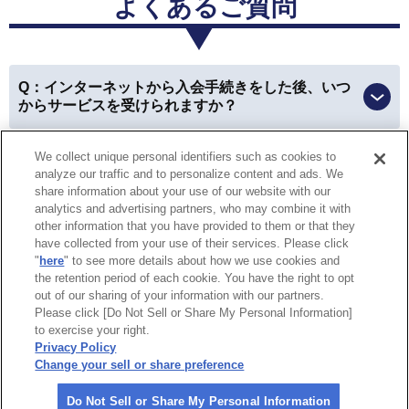
よくあるご質問
三重県 女性
Q：インターネットから入会手続きをした後、いつ
会員優待サービス
からサービスを受けられますか？
優待を利用できて、本当にお得に買い物ができました！
We collect unique personal identifiers such as cookies to
Q：ロードサービスの救援現場で入会および会員扱
以前はお財布やカバンの中から会員カードを探したり、
analyze our traffic and to personalize content and ads. We
いでのサービスは受けられますか？
車に入れていた時には利用できなかったのが、今は
スマ
share information about your use of our website with our
analytics and advertising partners, who may combine it with
ホで会員証を見せることが出来るので、すごく便利にな
other information that you have provided to them or that they
りました。
have collected from your use of their services. Please click
特定商取引法に基づく表示
個人情報保護方針
"
here
" to see more details about how we use cookies and
the retention period of each cookie. You have the right to opt
個人情報の取り扱いについて
Do Not Sell or Share My Personal
愛知県 女性
out of our sharing of your information with our partners.
Information
Please click [Do Not Sell or Share My Personal Information]
to exercise your right.
企業情報
会員優待サービス
Privacy Policy
Change your sell or share preference
親戚と温泉へ行ったとき、割引になって皆に感謝されま
©
2026 All rights reserved.
した。
やはり割引があるのは嬉しいですね！
Do Not Sell or Share My Personal Information
一般社団法人 日本自動車連盟（JAF）