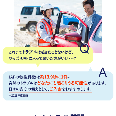
サービス)に、お得を感じて満足しています。
熊本県 女性
会員優待サービス
優待サービスが1割引きだとしても得した気分になりま
す。
いろいろな優待施設があるので、毎年年会費を払っ
ていても気になりません。
愛知県 女性
会員優待サービス
JAF PLUSのお楽しみクーポンを楽しみにしています。
いつも行っているドラッグストアの割引券は助かってい
ます。
※JAF PLUSとは年4回お届けする会員向け情報チラシです。