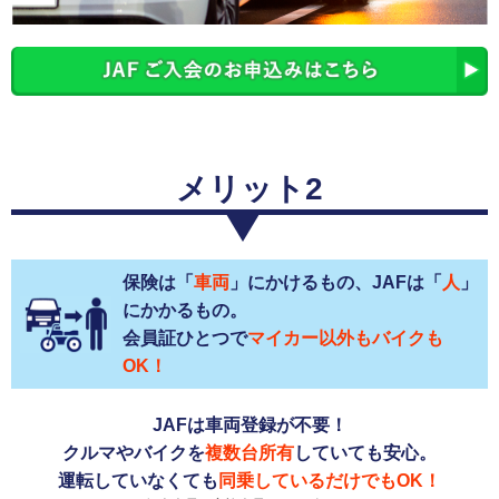
メリット2
保険は「
車両
」にかけるもの、JAFは「
人
」
にかかるもの。
会員証ひとつで
マイカー以外もバイクも
OK！
JAFは車両登録が不要！
クルマやバイクを
複数台所有
していても安心。
運転していなくても
同乗しているだけでもOK！