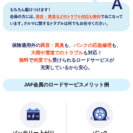
保険適用外の
異音・異臭
も、
パンクの応急修理
も、
大雨や雪道でのトラブル
も対応！
無料
で
何度でも
受けられるロードサービスが
充実しているから安心。
JAF会員のロードサービスメリット例
バッテリー上がり
パンク