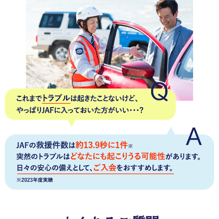
サービス)に、お得を感じて満足しています。
熊本県 女性
会員優待サービス
優待サービスが1割引きだとしても得した気分になりま
す。
いろいろな優待施設があるので、毎年年会費を払っ
ていても気になりません。
愛知県 女性
会員優待サービス
JAF PLUSのお楽しみクーポンを楽しみにしています。
いつも行っているドラッグストアの割引券は助かってい
ます。
※JAF PLUSとは年4回お届けする会員向け情報チラシです。