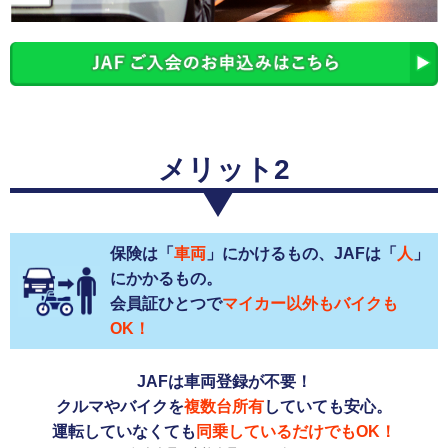
メリット2
保険は「
車両
」にかけるもの、JAFは「
人
」
にかかるもの。
会員証ひとつで
マイカー以外もバイクも
OK！
JAFは車両登録が不要！
クルマやバイクを
複数台所有
していても安心。
運転していなくても
同乗しているだけでもOK！