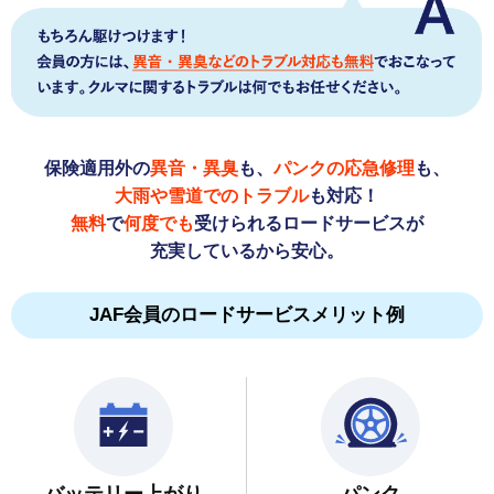
保険適用外の
異音・異臭
も、
パンクの応急修理
も、
大雨や雪道でのトラブル
も対応！
無料
で
何度でも
受けられるロードサービスが
充実しているから安心。
JAF会員のロードサービスメリット例
バッテリー上がり
パンク