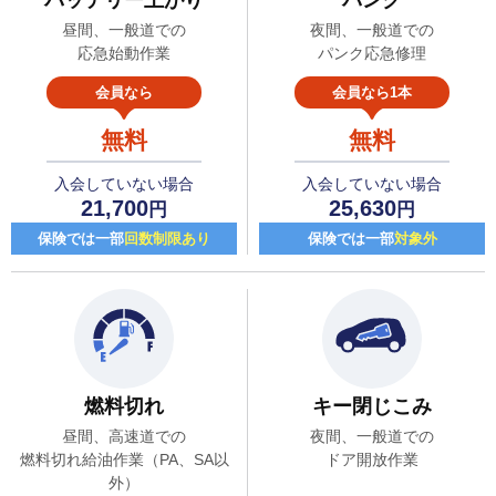
昼間、一般道での
夜間、一般道での
応急始動作業
パンク応急修理
会員なら
会員なら1本
無料
無料
入会していない場合
入会していない場合
21,700
25,630
円
円
保険では一部
回数制限あり
保険では一部
対象外
燃料切れ
キー閉じこみ
昼間、高速道での
夜間、一般道での
燃料切れ給油作業（PA、SA以
ドア開放作業
外）