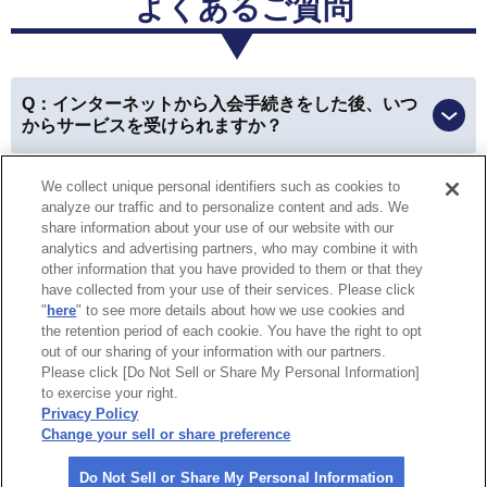
よくあるご質問
三重県 女性
Q：インターネットから入会手続きをした後、いつ
会員優待サービス
からサービスを受けられますか？
優待を利用できて、本当にお得に買い物ができました！
We collect unique personal identifiers such as cookies to
Q：ロードサービスの救援現場で入会および会員扱
以前はお財布やカバンの中から会員カードを探したり、
analyze our traffic and to personalize content and ads. We
いでのサービスは受けられますか？
車に入れていた時には利用できなかったのが、今は
スマ
share information about your use of our website with our
analytics and advertising partners, who may combine it with
ホで会員証を見せることが出来るので、すごく便利にな
other information that you have provided to them or that they
りました。
have collected from your use of their services. Please click
特定商取引法に基づく表示
個人情報保護方針
"
here
" to see more details about how we use cookies and
the retention period of each cookie. You have the right to opt
個人情報の取り扱いについて
Do Not Sell or Share My Personal
愛知県 女性
out of our sharing of your information with our partners.
Information
Please click [Do Not Sell or Share My Personal Information]
to exercise your right.
企業情報
会員優待サービス
Privacy Policy
Change your sell or share preference
親戚と温泉へ行ったとき、割引になって皆に感謝されま
©
2026 All rights reserved.
した。
やはり割引があるのは嬉しいですね！
Do Not Sell or Share My Personal Information
一般社団法人 日本自動車連盟（JAF）