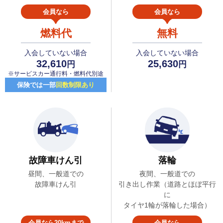
会員なら
会員なら
燃料代
無料
入会していない場合
入会していない場合
32,610
25,630
円
円
※サービスカー通行料・燃料代別途
保険では一部
回数制限あり
故障車けん引
落輪
昼間、一般道での
夜間、一般道での
故障車けん引
引き出し作業（道路とほぼ平行
に
タイヤ1輪が落輪した場合）
会員なら20kmまで
会員なら