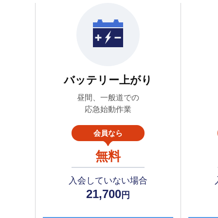
バッテリー上がり
昼間、一般道での
応急始動作業
会員なら
無料
入会していない場合
21,700
円