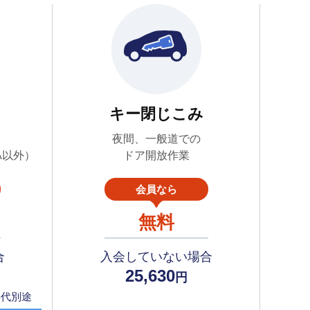
キー閉じこみ
夜間、一般道での
A以外）
ドア開放作業
会員なら
無料
合
入会していない場合
25,630
円
料代別途