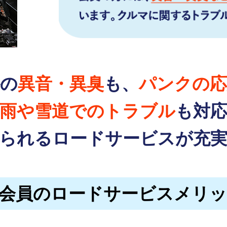
外の
異音・異臭
も、
パンクの応
雨や雪道でのトラブル
も対
られるロードサービスが
充
F会員のロードサービスメリ