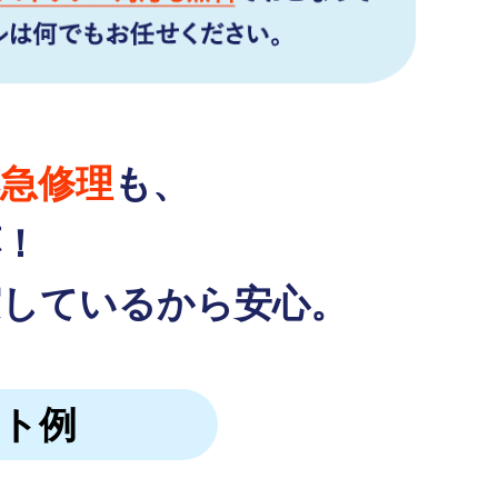
急修理
も、
応！
実しているから安心。
ット例