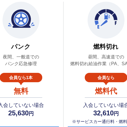
パンク
燃料切れ
夜間、一般道での
昼間、高速道での
パンク応急修理
燃料切れ給油作業（PA、S
会員なら1本
会員なら
無料
燃料代
入会していない場合
入会していない場
25,630
32,610
円
円
※サービスカー通行料・燃