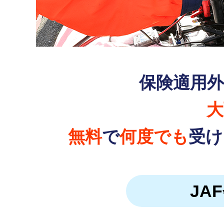
保険適用
大
無料
で
何度でも
受け
JA