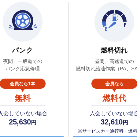
パンク
燃料切れ
夜間、一般道での
昼間、高速道での
パンク応急修理
燃料切れ給油作業（PA、S
会員なら1本
会員なら
無料
燃料代
入会していない場合
入会していない場
25,630
32,610
円
円
※サービスカー通行料・燃