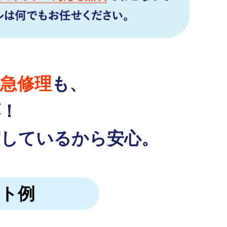
急修理
も、
応！
実しているから安心。
ット例