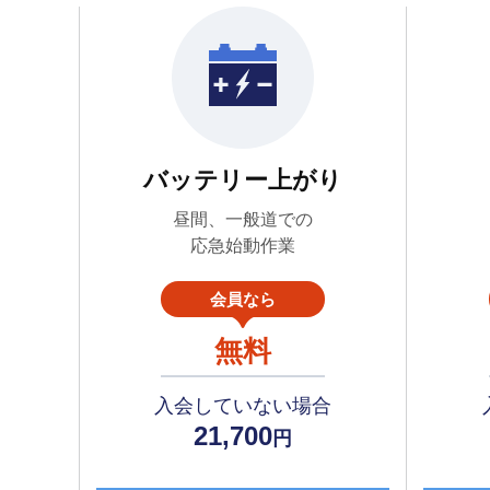
バッテリー上がり
昼間、一般道での
応急始動作業
会員なら
無料
入会していない場合
21,700
円