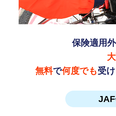
保険適用
大
無料
で
何度でも
受け
JA