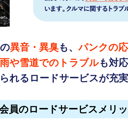
外の
異音・異臭
も、
パンクの応
雨や雪道でのトラブル
も対
られるロードサービスが
充
F会員のロードサービスメリ