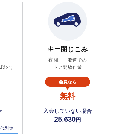
キー閉じこみ
夜間、一般道での
A以外）
ドア開放作業
会員なら
無料
合
入会していない場合
25,630
円
料代別途