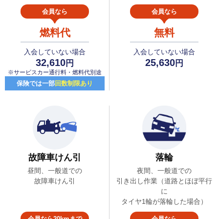
会員なら
会員なら
燃料代
無料
入会していない場合
入会していない場合
32,610
25,630
円
円
※サービスカー通行料・燃料代別途
保険では一部
回数制限あり
故障車けん引
落輪
昼間、一般道での
夜間、一般道での
故障車けん引
引き出し作業（道路とほぼ平行
に
タイヤ1輪が落輪した場合）
会員なら20kmまで
会員なら