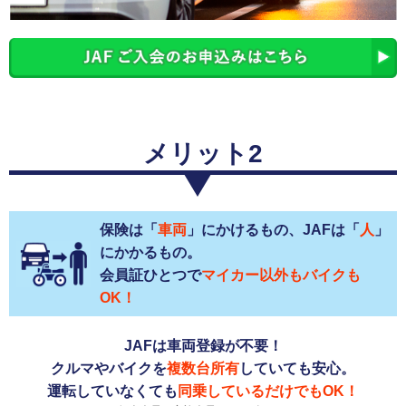
メリット2
保険は「
車両
」にかけるもの、JAFは「
人
」
にかかるもの。
会員証ひとつで
マイカー以外もバイクも
OK！
JAFは車両登録が不要！
クルマやバイクを
複数台所有
していても安心。
運転していなくても
同乗しているだけでもOK！