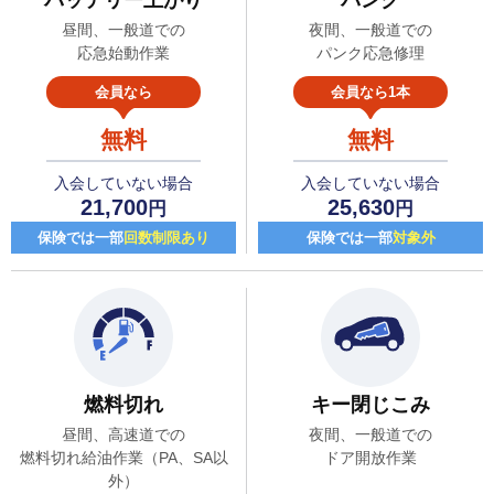
昼間、一般道での
夜間、一般道での
応急始動作業
パンク応急修理
会員なら
会員なら1本
無料
無料
入会していない場合
入会していない場合
21,700
25,630
円
円
保険では一部
回数制限あり
保険では一部
対象外
燃料切れ
キー閉じこみ
昼間、高速道での
夜間、一般道での
燃料切れ給油作業（PA、SA以
ドア開放作業
外）