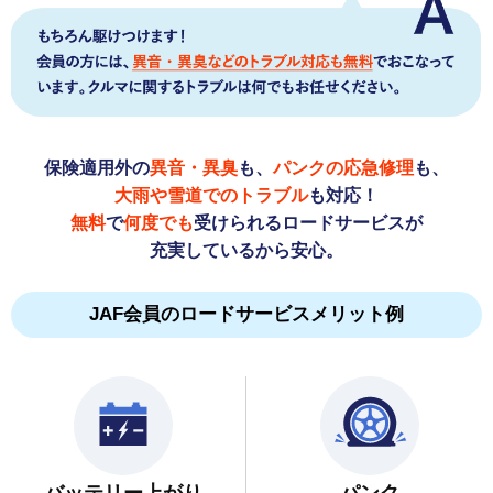
保険適用外の
異音・異臭
も、
パンクの応急修理
も、
大雨や雪道でのトラブル
も対応！
無料
で
何度でも
受けられるロードサービスが
充実しているから安心。
JAF会員のロードサービスメリット例
バッテリー上がり
パンク