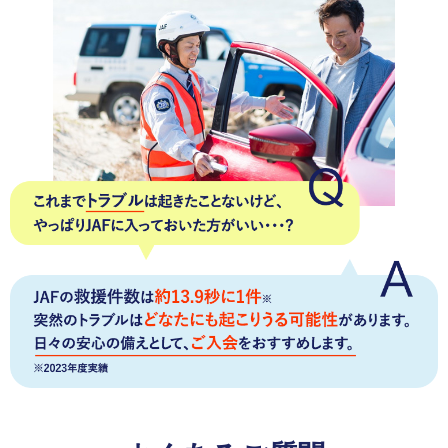
サービス)に、お得を感じて満足しています。
熊本県 女性
会員優待サービス
優待サービスが1割引きだとしても得した気分になりま
す。
いろいろな優待施設があるので、毎年年会費を払っ
ていても気になりません。
愛知県 女性
会員優待サービス
JAF PLUSのお楽しみクーポンを楽しみにしています。
いつも行っているドラッグストアの割引券は助かってい
ます。
※JAF PLUSとは年4回お届けする会員向け情報チラシです。