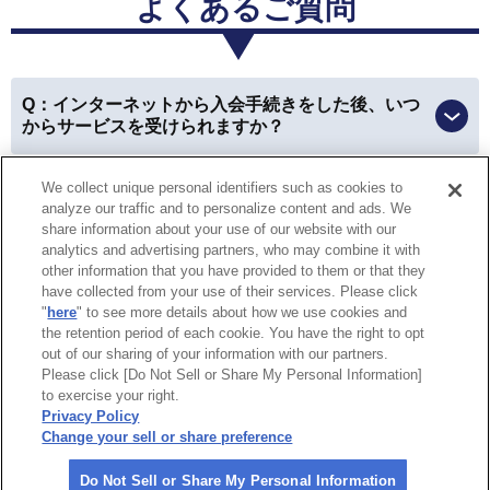
よくあるご質問
三重県 女性
Q：インターネットから入会手続きをした後、いつ
会員優待サービス
からサービスを受けられますか？
優待を利用できて、本当にお得に買い物ができました！
We collect unique personal identifiers such as cookies to
Q：ロードサービスの救援現場で入会および会員扱
以前はお財布やカバンの中から会員カードを探したり、
analyze our traffic and to personalize content and ads. We
いでのサービスは受けられますか？
車に入れていた時には利用できなかったのが、今は
スマ
share information about your use of our website with our
analytics and advertising partners, who may combine it with
ホで会員証を見せることが出来るので、すごく便利にな
other information that you have provided to them or that they
りました。
have collected from your use of their services. Please click
特定商取引法に基づく表示
個人情報保護方針
"
here
" to see more details about how we use cookies and
the retention period of each cookie. You have the right to opt
個人情報の取り扱いについて
Do Not Sell or Share My Personal
愛知県 女性
out of our sharing of your information with our partners.
Information
Please click [Do Not Sell or Share My Personal Information]
to exercise your right.
企業情報
会員優待サービス
Privacy Policy
Change your sell or share preference
親戚と温泉へ行ったとき、割引になって皆に感謝されま
©
2026 All rights reserved.
した。
やはり割引があるのは嬉しいですね！
Do Not Sell or Share My Personal Information
一般社団法人 日本自動車連盟（JAF）