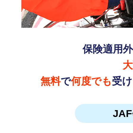
保険適用
大
無料
で
何度でも
受け
JA