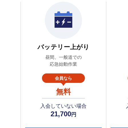
バッテリー上がり
昼間、一般道での
応急始動作業
会員なら
無料
入会していない場合
21,700
円