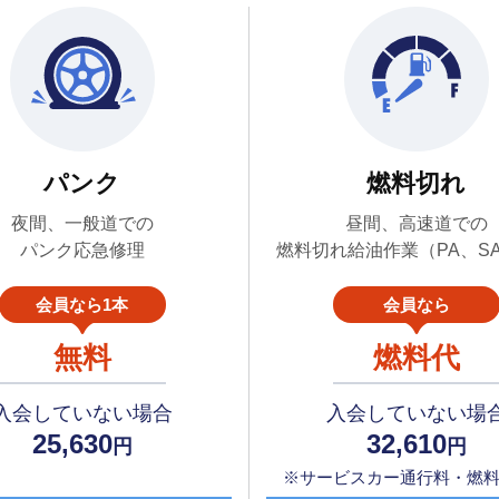
パンク
燃料切れ
夜間、一般道での
昼間、高速道での
パンク応急修理
燃料切れ給油作業（PA、S
会員なら1本
会員なら
無料
燃料代
入会していない場合
入会していない場
25,630
32,610
円
円
※サービスカー通行料・燃