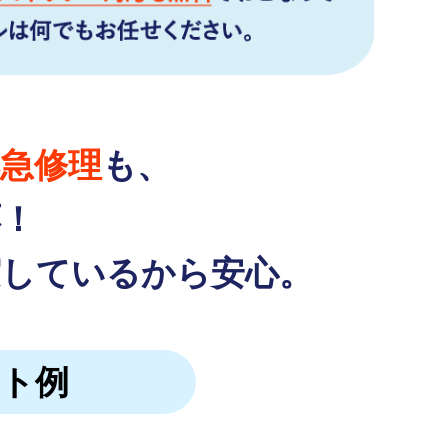
急修理
も、
応！
実しているから安心。
ット例