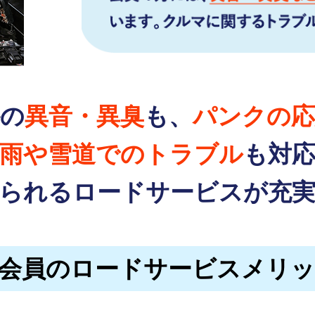
外の
異音・異臭
も、
パンクの応
雨や雪道でのトラブル
も対
られるロードサービスが
充
F会員のロードサービスメリ