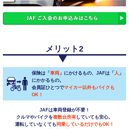
メリット2
保険は「
車両
」にかけるもの、JAFは「
人
」
にかかるもの。
会員証ひとつで
マイカー以外もバイクも
OK！
JAFは車両登録が不要！
クルマやバイクを
複数台所有
していても安心。
運転していなくても
同乗しているだけでもOK！