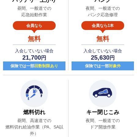
昼間、一般道での
夜間、一般道での
応急始動作業
パンク応急修理
会員なら
会員なら1本
無料
無料
入会していない場合
入会していない場合
21,700
25,630
円
円
保険では一部
回数制限あり
保険では一部
対象外
燃料切れ
キー閉じこみ
昼間、高速道での
夜間、一般道での
燃料切れ給油作業（PA、SA以
ドア開放作業
外）