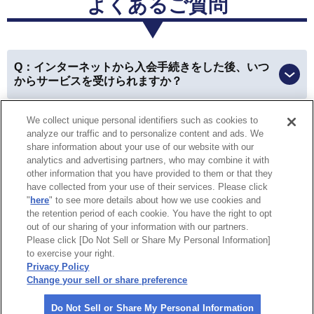
よくあるご質問
三重県 女性
Q：インターネットから入会手続きをした後、いつ
会員優待サービス
からサービスを受けられますか？
優待を利用できて、本当にお得に買い物ができました！
We collect unique personal identifiers such as cookies to
Q：ロードサービスの救援現場で入会および会員扱
以前はお財布やカバンの中から会員カードを探したり、
analyze our traffic and to personalize content and ads. We
いでのサービスは受けられますか？
車に入れていた時には利用できなかったのが、今は
スマ
share information about your use of our website with our
analytics and advertising partners, who may combine it with
ホで会員証を見せることが出来るので、すごく便利にな
other information that you have provided to them or that they
りました。
have collected from your use of their services. Please click
特定商取引法に基づく表示
個人情報保護方針
"
here
" to see more details about how we use cookies and
the retention period of each cookie. You have the right to opt
個人情報の取り扱いについて
Do Not Sell or Share My Personal
愛知県 女性
out of our sharing of your information with our partners.
Information
Please click [Do Not Sell or Share My Personal Information]
to exercise your right.
企業情報
会員優待サービス
Privacy Policy
Change your sell or share preference
親戚と温泉へ行ったとき、割引になって皆に感謝されま
©
2026 All rights reserved.
した。
やはり割引があるのは嬉しいですね！
Do Not Sell or Share My Personal Information
一般社団法人 日本自動車連盟（JAF）