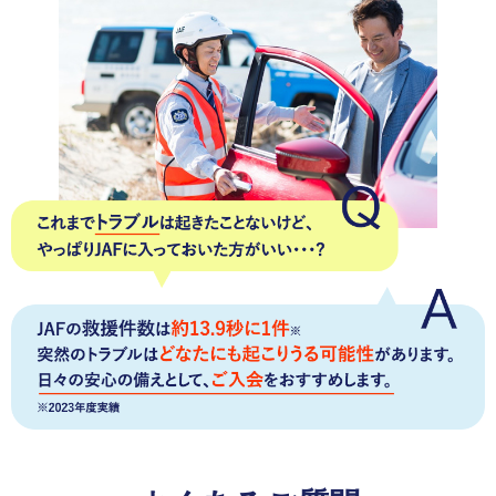
サービス)に、お得を感じて満足しています。
熊本県 女性
会員優待サービス
優待サービスが1割引きだとしても得した気分になりま
す。
いろいろな優待施設があるので、毎年年会費を払っ
ていても気になりません。
愛知県 女性
会員優待サービス
JAF PLUSのお楽しみクーポンを楽しみにしています。
いつも行っているドラッグストアの割引券は助かってい
ます。
※JAF PLUSとは年4回お届けする会員向け情報チラシです。