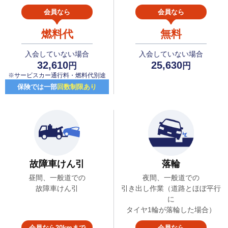
会員なら
会員なら
燃料代
無料
入会していない場合
入会していない場合
32,610
25,630
円
円
※サービスカー通行料・燃料代別途
保険では一部
回数制限あり
故障車けん引
落輪
昼間、一般道での
夜間、一般道での
故障車けん引
引き出し作業（道路とほぼ平行
に
タイヤ1輪が落輪した場合）
会員なら20kmまで
会員なら