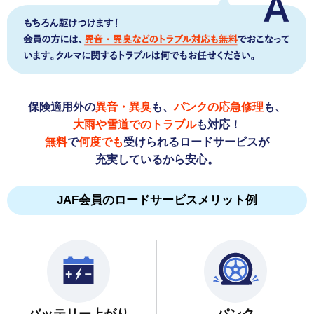
保険適用外の
異音・異臭
も、
パンクの応急修理
も、
大雨や雪道でのトラブル
も対応！
無料
で
何度でも
受けられるロードサービスが
充実しているから安心。
JAF会員のロードサービスメリット例
バッテリー上がり
パンク