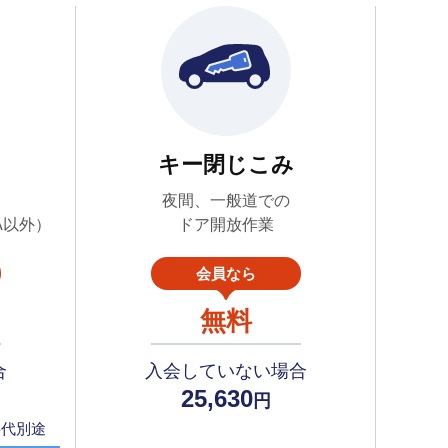
キー閉じこみ
夜間、一般道での
A以外）
ドア開放作業
会員なら
無料
合
入会していない場合
25,630
円
料代別途