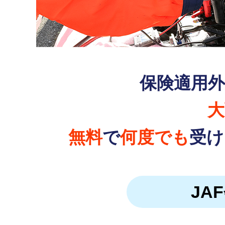
保険適用
大
無料
で
何度でも
受け
JA