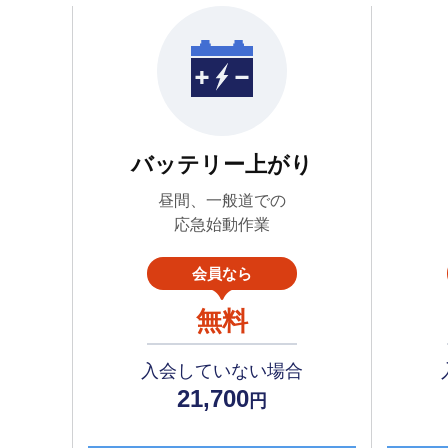
バッテリー上がり
昼間、一般道での
応急始動作業
会員なら
無料
入会していない場合
21,700
円