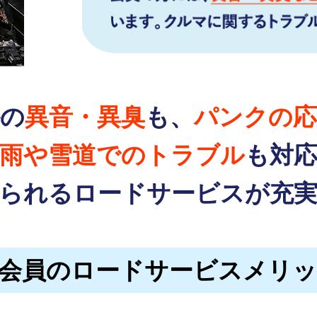
外の
異音・異臭
も、
パンクの応
雨や雪道でのトラブル
も対
られるロードサービスが
充
F会員のロードサービスメリ