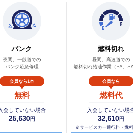
パンク
燃料切れ
夜間、一般道での
昼間、高速道での
パンク応急修理
燃料切れ給油作業（PA、S
会員なら1本
会員なら
無料
燃料代
入会していない場合
入会していない場
25,630
32,610
円
円
※サービスカー通行料・燃