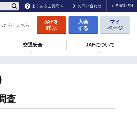
ENGLISH
よくあるご質問
お問い合わせ
JAFを
入会
マイ
ったら、こちら
呼ぶ
する
ページ
交通安全
JAFについて
）
調査