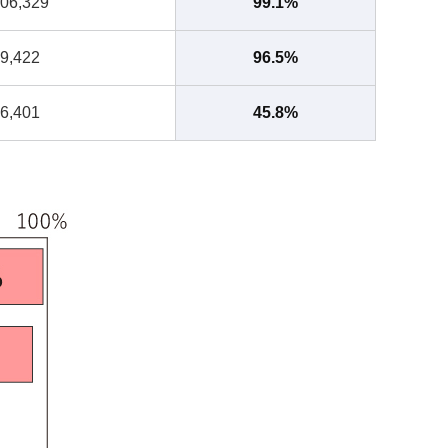
06,329
99.1%
9,422
96.5%
6,401
45.8%