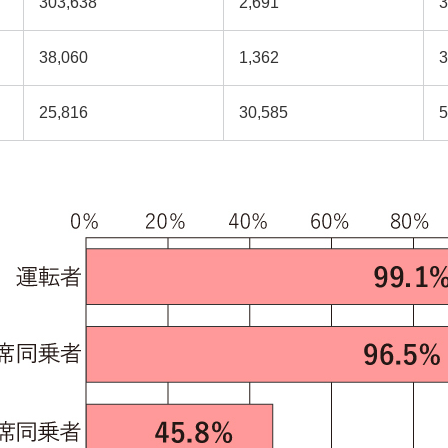
303,638
2,691
3
38,060
1,362
3
25,816
30,585
5