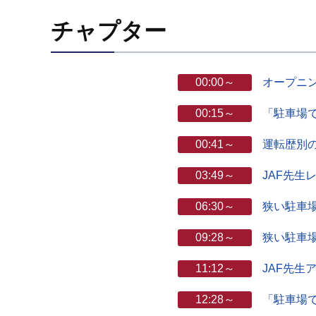
チャプター
00:00～
オープニ
00:15～
「駐車場
00:41～
運転歴別
03:49～
JAF先生
06:30～
狭い駐車
09:28～
狭い駐車
11:12～
JAF先生
12:28～
「駐車場