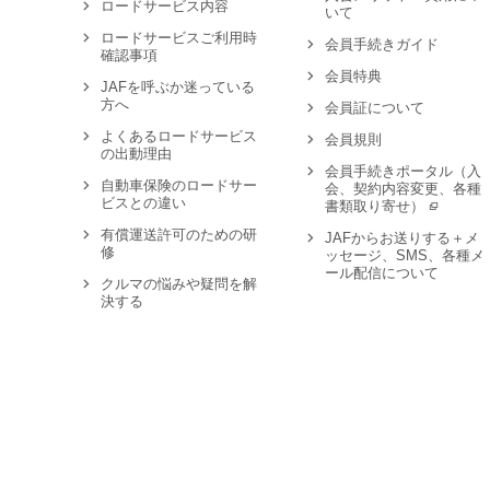
ロードサービス内容
いて
ロードサービスご利用時
会員手続きガイド
確認事項
会員特典
JAFを呼ぶか迷っている
方へ
会員証について
よくあるロードサービス
会員規則
の出動理由
会員手続きポータル（入
自動車保険のロードサー
会、契約内容変更、各種
ビスとの違い
書類取り寄せ）
有償運送許可のための研
JAFからお送りする＋メ
修
ッセージ、SMS、各種メ
ール配信について
クルマの悩みや疑問を解
決する