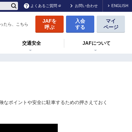
ENGLISH
よくあるご質問
お問い合わせ
JAFを
入会
マイ
ったら、こちら
呼ぶ
する
ページ
交通安全
JAFについて
危険なポイントや安全に駐車するための押さえておく