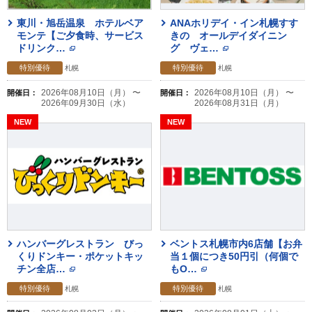
東川・旭岳温泉 ホテルベア
ANAホリデイ・イン札幌すす
モンテ【ご夕食時、サービス
きの オールデイダイニン
ドリンク
…
グ ヴェ
…
特別優待
特別優待
札幌
札幌
2026年08月10日（月） 〜
2026年08月10日（月） 〜
開催日：
開催日：
2026年09月30日（水）
2026年08月31日（月）
ハンバーグレストラン びっ
ベントス札幌市内6店舗【お弁
くりドンキー・ポケットキッ
当１個につき50円引（何個で
チン全店
…
もO
…
特別優待
特別優待
札幌
札幌