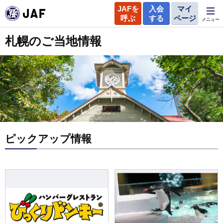
JAFを
入会
マイ
呼ぶ
する
ページ
メニュー
札幌のご当地情報
ピックアップ情報