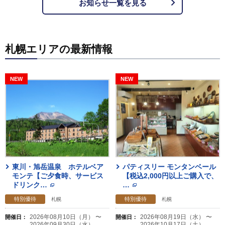
お知らせ一覧を見る
札幌エリアの最新情報
東川・旭岳温泉 ホテルベア
パティスリー モンタンベール
モンテ【ご夕食時、サービス
【税込2,000円以上ご購入で、
ドリンク
…
…
特別優待
特別優待
札幌
札幌
2026年08月10日（月） 〜
2026年08月19日（水） 〜
開催日：
開催日：
2026年09月30日（水）
2026年10月17日（土）