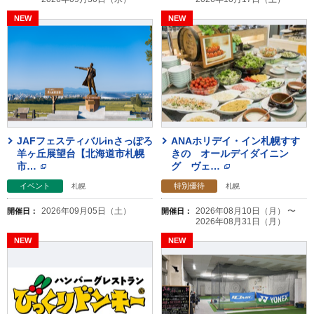
JAFフェスティバルinさっぽろ
ANAホリデイ・イン札幌すす
羊ヶ丘展望台【北海道市札幌
きの オールデイダイニン
市
…
グ ヴェ
…
イベント
特別優待
札幌
札幌
2026年09月05日（土）
2026年08月10日（月） 〜
開催日：
開催日：
2026年08月31日（月）