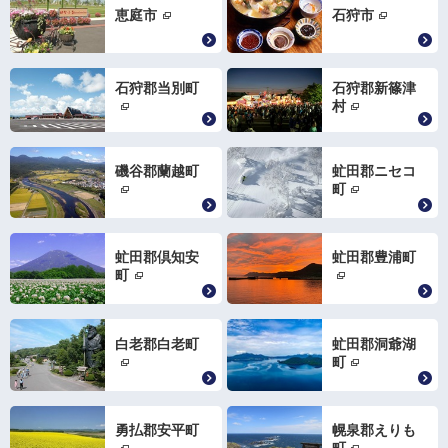
恵庭市
石狩市
石狩郡当別町
石狩郡新篠津
村
磯谷郡蘭越町
虻田郡ニセコ
町
虻田郡倶知安
虻田郡豊浦町
町
白老郡白老町
虻田郡洞爺湖
町
勇払郡安平町
幌泉郡えりも
町