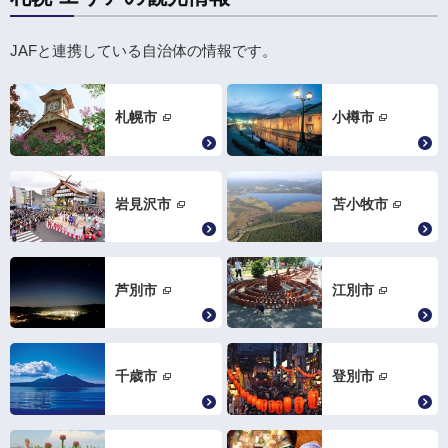
JAFと連携している自治体の情報です。
札幌市
小樽市
岩見沢市
苫小牧市
芦別市
江別市
千歳市
登別市