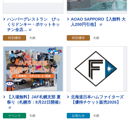
ハンバーグレストラン びっ
AOAO SAPPORO【入館料 大
くりドンキー・ポケットキッ
人200円引他】
チン全店
…
特別優待
特別優待
札幌
札幌
【入場無料】JAF札幌支部 夏
北海道日本ハムファイターズ
祭り（札幌市：8月22日開催）
【優待チケット販売2026】
イベント
お知らせ
札幌
札幌