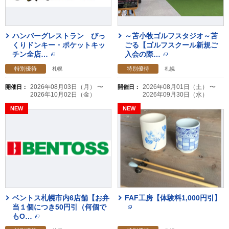
ハンバーグレストラン びっ
～苫小牧ゴルフスタジオ～苫
くりドンキー・ポケットキッ
ごる【ゴルフスクール新規ご
チン全店
…
入会の際
…
特別優待
特別優待
札幌
札幌
2026年08月03日（月） 〜
2026年08月01日（土） 〜
開催日：
開催日：
2026年10月02日（金）
2026年09月30日（水）
ベントス札幌市内6店舗【お弁
FAF工房【体験料1,000円引】
当１個につき50円引（何個で
もO
…