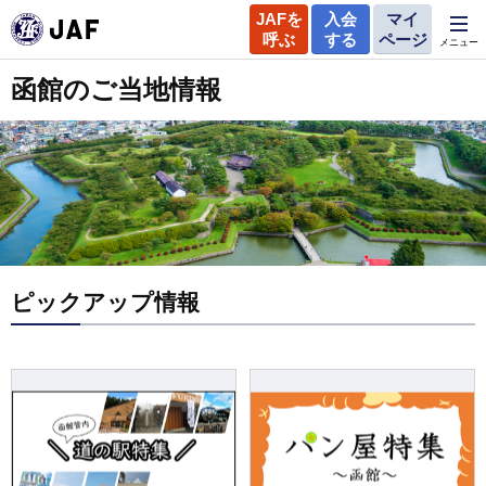
JAFを
入会
マイ
呼ぶ
する
ページ
メニュー
函館のご当地情報
ピックアップ情報