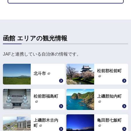
函館 エリアの観光情報
JAFと連携している自治体の情報です。
松前郡松前町
北斗市
松前郡福島町
上磯郡知内町
上磯郡木古内
亀田郡七飯町
町