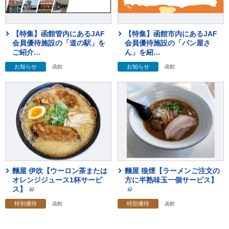
【特集】函館管内にあるJAF
【特集】函館市内にあるJAF
会員優待施設の「道の駅」を
会員優待施設の「パン屋さ
ご紹介
…
ん」を紹
…
お知らせ
お知らせ
函館
函館
麵屋 伊吹【ウーロン茶または
麵屋 狼煙【ラーメンご注文の
オレンジジュース1杯サービ
方に半熟味玉一個サービス】
ス】
特別優待
特別優待
函館
函館