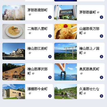
茅部郡鹿部町
茅部郡森町
二海郡八雲町
山越郡長万部
町
檜山郡江差町
檜山郡上ノ国
町
檜山郡厚沢部
奥尻郡奥尻町
町
瀬棚郡今金町
久遠郡せたな
町