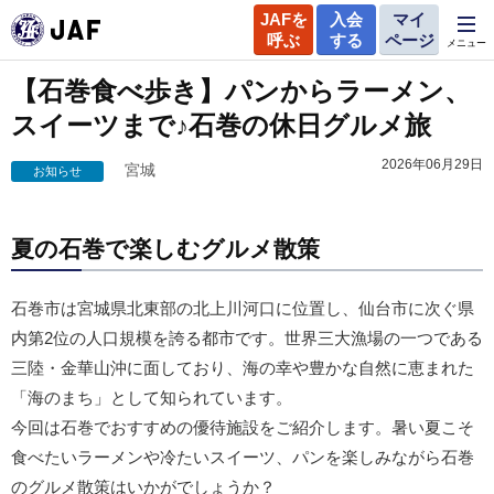
JAFを
入会
マイ
呼ぶ
する
ページ
メニュー
【石巻食べ歩き】パンからラーメン、
スイーツまで♪石巻の休日グルメ旅
2026年06月29日
宮城
お知らせ
夏の石巻で楽しむグルメ散策
石巻市は宮城県北東部の北上川河口に位置し、仙台市に次ぐ県
内第2位の人口規模を誇る都市です。世界三大漁場の一つである
三陸・金華山沖に面しており、海の幸や豊かな自然に恵まれた
「海のまち」として知られています。
今回は石巻でおすすめの優待施設をご紹介します。暑い夏こそ
食べたいラーメンや冷たいスイーツ、パンを楽しみながら石巻
のグルメ散策はいかがでしょうか？