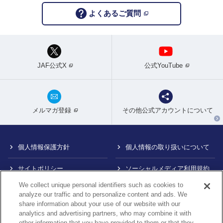
よくあるご質問
JAF公式X
公式YouTube
メルマガ登録
その他公式アカウントについて
個人情報保護方針
個人情報の取り扱いについて
サイトポリシー
ソーシャルメディア利用規約
We collect unique personal identifiers such as cookies to
特定商取引法に基づく表示
情報提供終了のお知らせ
analyze our traffic and to personalize content and ads. We
share information about your use of our website with our
Do Not Sell or Share My
カスタマーハラスメント対応
analytics and advertising partners, who may combine it with
Personal Information
について
other information that you have provided to them or that they