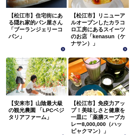
【松江市】住宅街にあ
【松江市】リニューア
る隠れ家的パン屋さん
ルオープンしたカラコ
「ブーランジェリーコ
ロ工房にあるスイーツ
パン」
のお店「kenasun（ケ
ナサン）」
【安来市】山陰最大級
【松江市】免疫力アッ
の観光農園 「LPCベジ
プ！美味しさと健康を
タリアファーム」
一皿に「薬膳スープカ
レー8,000,000（ハッ
ピャクマン）」