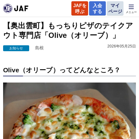
JAFを
入会
マイ
呼ぶ
する
ページ
メニュー
【奥出雲町】もっちりピザのテイクア
ウト専門店「Olive（オリーブ）」
2026年05月25日
島根
お知らせ
Olive（オリーブ）ってどんなところ？