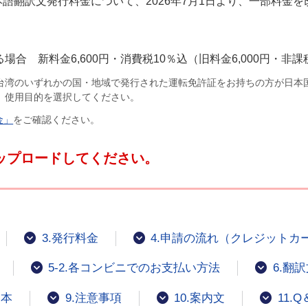
語翻訳文発行料金について、2026年7月1日より、一部料金
合 新料金6,600円・消費税10％込（旧料金6,000円・非課
台湾のいずれかの国・地域で発行された運転免許証をお持ちの方が日本
、使用目的を選択してください。
金」
をご確認ください。
ップロードしてください。
3.発行料金
4.申請の流れ（クレジットカ
5-2.各コンビニでのお支払い方法
6.翻
見本
9.注意事項
10.案内文
11.Q