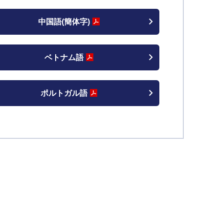
中国語(簡体字)
ベトナム語
ポルトガル語