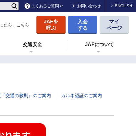
ENGLISH
よくあるご質問
お問い合わせ
JAFを
入会
マイ
ったら、こちら
呼ぶ
する
ページ
交通安全
JAFについて
版『交通の教則』のご案内
カルネ認証のご案内