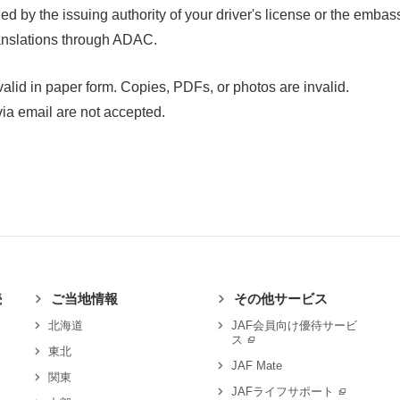
by the issuing authority of your driver's license or the embass
anslations through ADAC.
valid in paper form. Copies, PDFs, or photos are invalid.
via email are not accepted.
続
ご当地情報
その他サービス
北海道
JAF会員向け優待サービ
ス
東北
JAF Mate
関東
JAFライフサポート