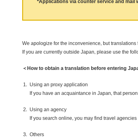
*Applications via counter service and mail w
We apologize for the inconvenience, but translations
If you are currently outside Japan, please use the fol
＜How to obtain a translation before entering Ja
1.
Using an proxy application
If you have an acquaintance in Japan, that person 
2.
Using an agency
If you search online, you may find travel agencies 
3.
Others