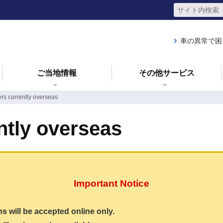
車の異常で困
ご当地情報
その他サービス
rs currently overseas
ntly overseas
Important Notice
ons will be accepted online only.