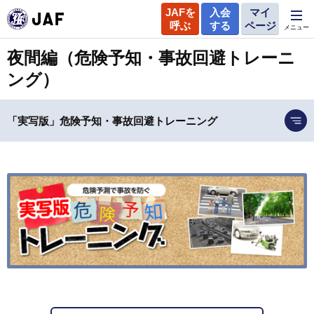
JAFを
入会
マイ
呼ぶ
する
ページ
メニュー
夜間編（危険予知・事故回避トレーニ
ング）
「実写版」危険予知・事故回避トレーニング