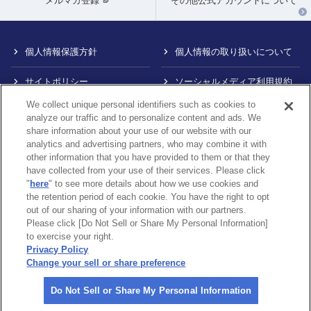
メルマガ登録
その他公式アカウントについて
個人情報保護方針
個人情報の取り扱いについて
サイトポリシー
ソーシャルメディア利用規約
We collect unique personal identifiers such as cookies to
特定商取引法に基づく表示
情報提供終了のお知らせ
analyze our traffic and to personalize content and ads. We
share information about your use of our website with our
Do Not Sell or Share My
カスタマーハラスメント対応
analytics and advertising partners, who may combine it with
Personal Information
について
other information that you have provided to them or that they
have collected from your use of their services. Please click
内部通報制度について
"
here
" to see more details about how we use cookies and
the retention period of each cookie. You have the right to opt
out of our sharing of your information with our partners.
Please click [Do Not Sell or Share My Personal Information]
〒105-0012
東京都港区芝大門1-1-30 日本自動車会館
to exercise your right.
Privacy Policy
Change your sell or share preference
©
2026 All rights reserved. 一般社団法人 日本自動車連盟 (JAF)
Do Not Sell or Share My Personal Information