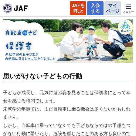
JAFを
入会
マイ
呼ぶ
する
ページ
メニュー
思いがけない子どもの行動
子どもが成長し、元気に遊ぶ姿を見ることは保護者にとって幸
せを感じる時間でしょう。
未就学の年齢では、まだ自転車に乗る機会は多くないかもしれ
ません。
しかし、自転車に乗っていなくても子どもならではの予想もつ
かない行動に驚いたり、危険を感じたことのある方も多いので