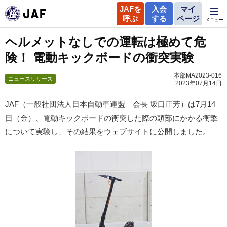
JAFを
入会
マイ
呼ぶ
する
ページ
メニュー
ヘルメットなしでの運転は極めて危
険！ 電動キックボードの衝突実験
本部MA2023-016
ニュースリリース
2023年07月14日
JAF（一般社団法人日本自動車連盟 会長 坂口正芳）は7月14
日（金）、電動キックボードの衝突した際の頭部にかかる衝撃
について実験し、その結果をウェブサイトに公開しました。