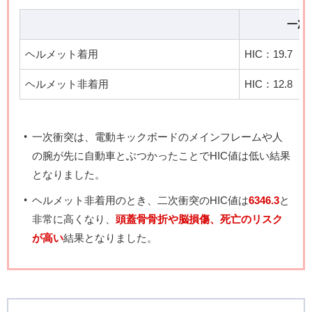
一次
ヘルメット着用
HIC：19.7
ヘルメット非着用
HIC：12.8
一次衝突は、電動キックボードのメインフレームや人
の腕が先に自動車とぶつかったことでHIC値は低い結果
となりました。
ヘルメット非着用のとき、二次衝突のHIC値は
6346.3
と
非常に高くなり、
頭蓋骨骨折や脳損傷、死亡のリスク
が高い
結果となりました。