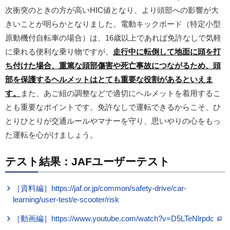
次衝突のときの方が高いHIC値となり、より頭部への影響が大
きいことが明らかとなりました。電動キックボード（特定小型
原動機付自転車の場合）は、16歳以上であれば免許なしで気軽
に乗れる便利な乗り物ですが、
走行中に転倒して地面に頭を打
ち付けた場合、重篤な頭部傷害や死亡事故につながるため、頭
部を保護するヘルメットはとても重要な役割があるといえま
す。
また、あご紐の調整などで適切にヘルメットを着用するこ
とも重要なポイントです。免許なしで運転できるからこそ、ひ
とりひとりが交通ルールやマナーを守り、思いやりの心をもっ
た運転を心がけましょう。
テスト結果：JAFユーザーテスト
［資料編］https://jaf.or.jp/common/safety-drive/car-
learning/user-test/e-scooter/risk
［動画編］https://www.youtube.com/watch?v=D5LTeNlrpdc