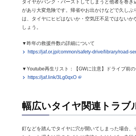
タイヤがパンク・バーストしてしまうと他者を巻き
があり大変危険です。帰省やお出かけなどで久しぶ
は、タイヤにヒビはないか・空気圧不足ではないか
しょう。
▼昨年の救援件数の詳細について
https://jaf.or.jp/common/safety-drive/library/road-
▼Youtube再生リスト：【GWに注意】ドライブ前
https://jaf.link/3Lg0qxO
幅広いタイヤ関連トラブ
釘などを踏んでタイヤに穴が開いてしまった場合、