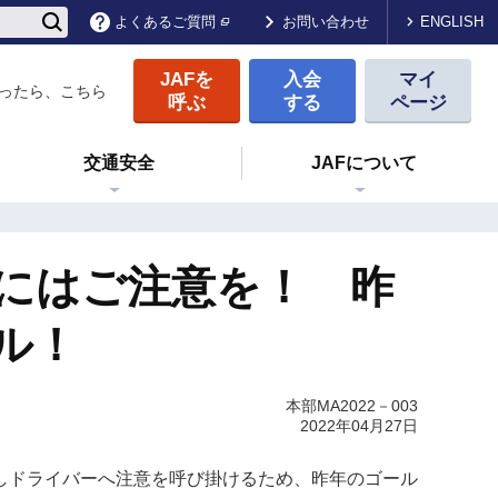
ENGLISH
よくあるご質問
お問い合わせ
JAFを
入会
マイ
ったら、こちら
呼ぶ
する
ページ
交通安全
JAFについて
にはご注意を！ 昨
ル！
本部MA2022－003
2022年04月27日
対しドライバーへ注意を呼び掛けるため、昨年のゴール