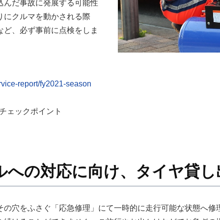
込んだ事故に発展する可能性
りにクルマを動かされる際
など、必ず事前に点検をしま
service-report/fy2021-season
のチェックポイント
ルへの対応に向け、タイヤ貸し
その穴をふさぐ「応急修理」にて一時的に走行可能な状態へ修