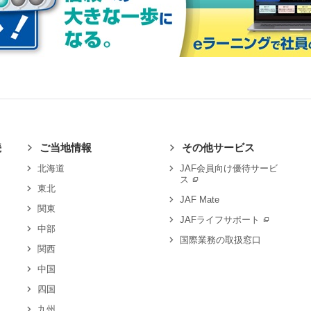
続
ご当地情報
その他サービス
北海道
JAF会員向け優待サービ
ス
東北
JAF Mate
関東
JAFライフサポート
中部
国際業務の取扱窓口
関西
中国
四国
九州