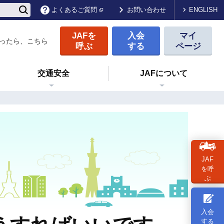
ENGLISH
よくあるご質問
お問い合わせ
JAFを
入会
マイ
ったら、こちら
呼ぶ
する
ページ
交通安全
JAFについて
JAF
を呼
ぶ
入会
する