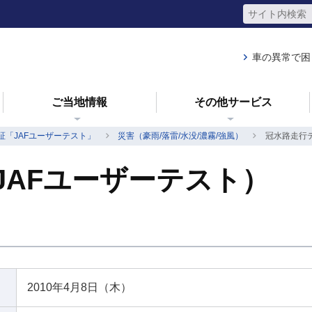
車の異常で困
ご当地情報
その他サービス
証「JAFユーザーテスト」
災害（豪雨/落雷/水没/濃霧/強風）
冠水路走行
JAFユーザーテスト）
2010年4月8日（木）