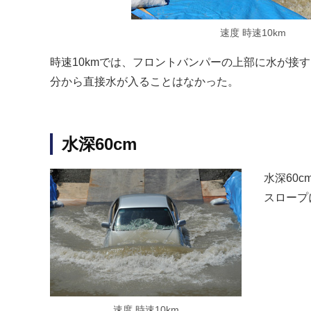
速度 時速10km
時速10kmでは、フロントバンパーの上部に水が接
分から直接水が入ることはなかった。
水深60cm
水深60
スロープ
速度 時速10km