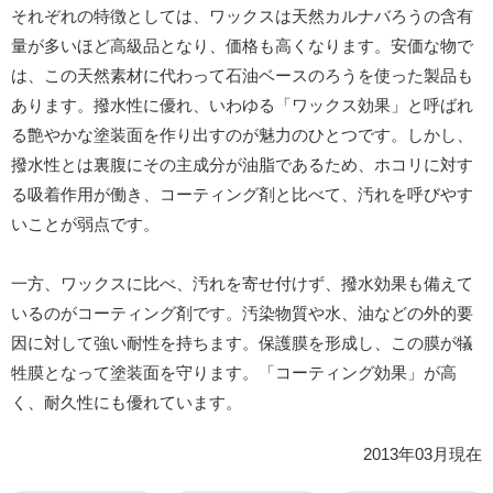
それぞれの特徴としては、ワックスは天然カルナバろうの含有
量が多いほど高級品となり、価格も高くなります。安価な物で
は、この天然素材に代わって石油ベースのろうを使った製品も
あります。撥水性に優れ、いわゆる「ワックス効果」と呼ばれ
る艶やかな塗装面を作り出すのが魅力のひとつです。しかし、
撥水性とは裏腹にその主成分が油脂であるため、ホコリに対す
る吸着作用が働き、コーティング剤と比べて、汚れを呼びやす
いことが弱点です。
一方、ワックスに比べ、汚れを寄せ付けず、撥水効果も備えて
いるのがコーティング剤です。汚染物質や水、油などの外的要
因に対して強い耐性を持ちます。保護膜を形成し、この膜が犠
牲膜となって塗装面を守ります。「コーティング効果」が高
く、耐久性にも優れています。
2013年03月現在