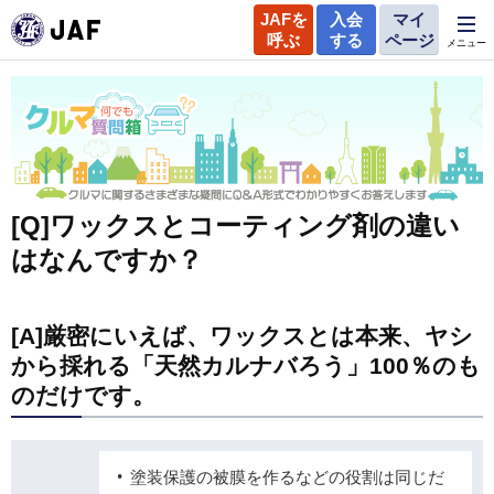
JAFを
入会
マイ
呼ぶ
する
ページ
メニュー
[Q]ワックスとコーティング剤の違い
はなんですか？
[A]厳密にいえば、ワックスとは本来、ヤシ
から採れる「天然カルナバろう」100％のも
のだけです。
塗装保護の被膜を作るなどの役割は同じだ