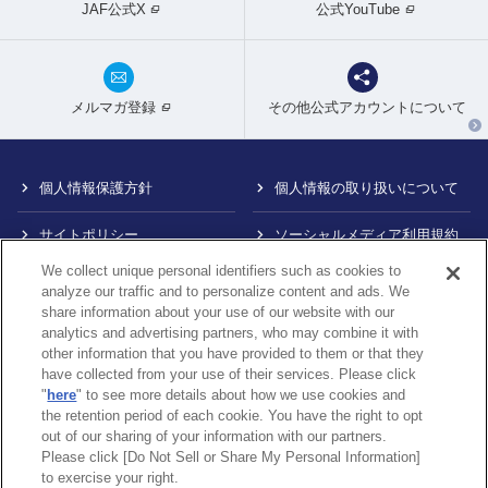
JAF公式X
公式YouTube
メルマガ登録
その他公式アカウントについて
個人情報保護方針
個人情報の取り扱いについて
サイトポリシー
ソーシャルメディア利用規約
We collect unique personal identifiers such as cookies to
特定商取引法に基づく表示
情報提供終了のお知らせ
analyze our traffic and to personalize content and ads. We
share information about your use of our website with our
Do Not Sell or Share My
カスタマーハラスメント対応
analytics and advertising partners, who may combine it with
Personal Information
について
other information that you have provided to them or that they
have collected from your use of their services. Please click
内部通報制度について
"
here
" to see more details about how we use cookies and
the retention period of each cookie. You have the right to opt
out of our sharing of your information with our partners.
Please click [Do Not Sell or Share My Personal Information]
〒105-0012
東京都港区芝大門1-1-30 日本自動車会館
to exercise your right.