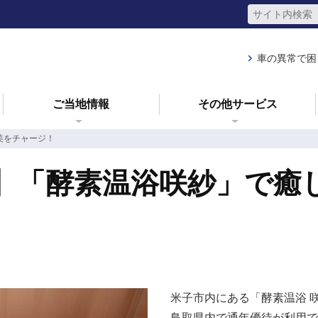
車の異常で困
ご当地情報
その他サービス
美をチャージ！
】「酵素温浴咲紗」で癒
米子市内にある「酵素温浴 
鳥取県内で通年優待が利用で