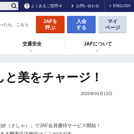
ENGLISH
よくあるご質問
お問い合わせ
JAFを
入会
マイ
ったら、こちら
呼ぶ
する
ページ
交通安全
JAFについて
しと美をチャージ！
2025年03月13日
咲紗（さしゃ）」でJAF会員優待サービス開始！
きる酵素温浴施設はここだけです。