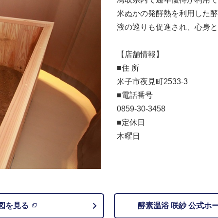
米ぬかの発酵熱を利用した酵
液の巡りも促進され、心身と
【店舗情報】
■住 所
米子市夜見町2533-3
■電話番号
0859-30-3458
■定休日
木曜日
図を見る
酵素温浴 咲紗 公式ホ