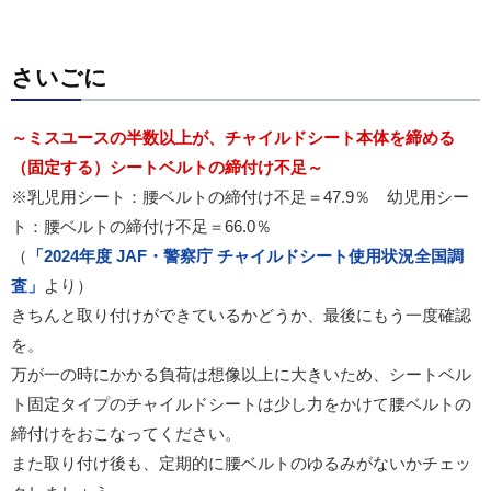
さいごに
～ミスユースの半数以上が、チャイルドシート本体を締める
（固定する）シート
ベルトの締付け不足
～
※乳児用シート：
腰ベルトの締付け不足＝47.9％ 幼児用シー
ト：
腰ベルトの締付け不足＝66.0％
（
「
2024
年度
JAF
・警察庁 チャイルドシート使用状況全国調
査」
より）
きちんと取り付けができているかどうか、最後にもう一度確認
を。
万が一の時にかかる負荷は想像以上に大きいため、
シート
ベル
ト固定タイプのチャイルドシートは少し力をかけて
腰ベルトの
締付けをおこなってください。
また取り付け後も、定期的に
腰ベルトの
ゆるみがないかチェッ