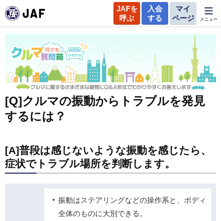
JAFを
入会
マイ
呼ぶ
する
ページ
メニュー
[Q]クルマの振動からトラブルを発見
するには？
[A]普段は感じないような振動を感じたら、
症状でトラブル場所を判断します。
振動はステアリングなどの操作系と、ボディ
全体のものに大別できる。