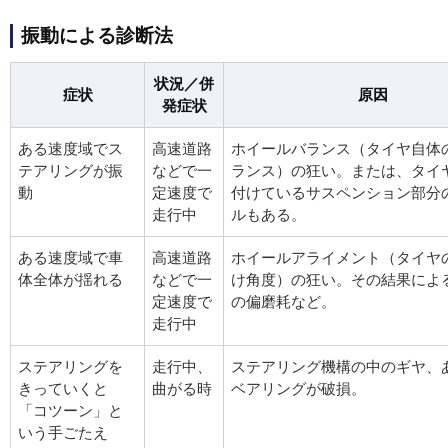
振動による診断法
状況／併
症状
原因
発症状
ある速度域でス
高速道路
ホイールバランス（タイヤ自体
テアリングが振
などで一
ランス）の狂い。または、タイ
動
定速度で
付けているサスペンション部分
走行中
ルもある。
ある速度域で車
高速道路
ホイールアライメント（タイヤ
体全体が揺れる
などで一
け角度）の狂い。その結果によ
定速度で
の偏磨耗など。
走行中
ステアリングを
走行中、
ステアリング機構の中のギヤ、
きっていくと
曲がる時
ベアリングが破損。
「コツーン」と
いう手ごたえ