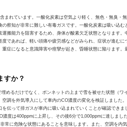
が含まれています。一酸化炭素は空気より軽く、無色・無臭・
険の察知が非常に難しい有毒ガスです。一酸化炭素は吸い込む
素運搬能力を阻害するため、身体が酸素欠乏状態となります。
軽度であれば、軽い頭痛や疲労感などがみられ、症状が進むに
。重症になると意識障害や痙攣が起き、昏睡状態に陥ります。
ますか？
で埋めるだけでなく、ボンネットの上まで雪を被せた状態（ワ
、空調を外気導入にして車内のCO濃度の変化を検証しました
口を伝って排ガスが車内に吸い込まれていくことが確認できま
濃度は400ppmに上昇し、その後6分で1,000ppmに達しまし
、非常に危険な状態にあることを意味します。また、空調を内