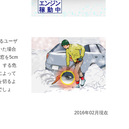
るユーザ
いた場合
を5cm
」する危
によって
を切るよ
でしょ
2016年02月現在