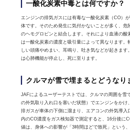
一酸化炭素中毒とは何ですか？
エンジンの排気ガスには有毒な一酸化炭素（CO）
体です。そのため発生に気付かないことが多く、危
のヘモグロビンと結合します。それにより血液の酸
は一酸化炭素の濃度と吸引量によって異なります。
しい頭痛やめまい、耳鳴り、吐き気などが起きます
は心肺機能が停止し、死に至ります。
クルマが雪で埋まるとどうなり
JAFによるユーザーテストでは、クルマの周囲を雪
の外気取り入れ口を塞いだ状態）でエンジンをかけ
排ガスが車体の下側に溜まり、エアコンの外気導入
内のCO濃度をガス検知器で測定すると、16分後にCO
値は、身体への影響が「3時間ほどで致死」という