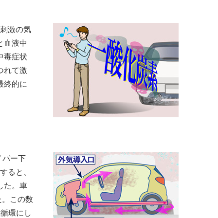
無刺激の気
と血液中
中毒症状
つれて激
最終的に
イパー下
。すると、
した。車
た。この数
気循環にし