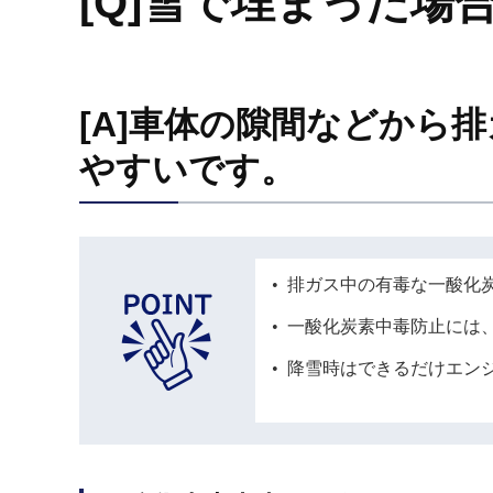
[Q]雪で埋まった場
[A]車体の隙間などから
やすいです。
排ガス中の有毒な一酸化
一酸化炭素中毒防止には
降雪時はできるだけエン