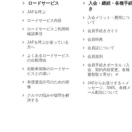
ロードサービス
入会・継続・各種手
き
JAFを呼ぶ
入会メリット・費用につ
ロードサービス内容
いて
ロードサービスご利用時
会員手続きガイド
確認事項
会員特典
JAFを呼ぶか迷っている
方へ
会員証について
よくあるロードサービス
会員規則
の出動理由
会員手続きポータル（入
自動車保険のロードサー
会、契約内容変更、各種
ビスとの違い
書類取り寄せ）
有償運送許可のための研
JAFからお送りする＋メ
修
ッセージ、SMS、各種メ
ール配信について
クルマの悩みや疑問を解
決する