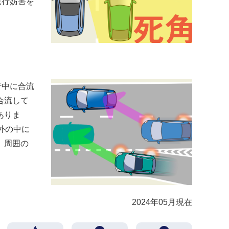
進行妨害を
行中に合流
合流して
ありま
外の中に
、周囲の
2024年05月現在