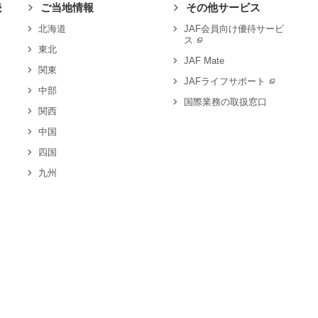
続
ご当地情報
その他サービス
北海道
JAF会員向け優待サービ
ス
東北
JAF Mate
関東
JAFライフサポート
中部
国際業務の取扱窓口
関西
中国
四国
九州