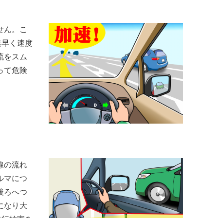
せん。こ
素早く速度
流をスム
って危険
線の流れ
ルマにつ
後ろへつ
になり大