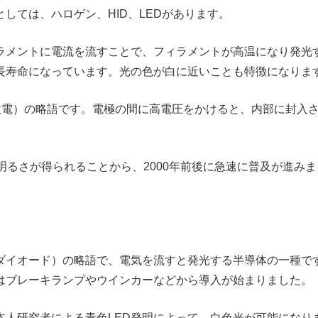
しては、ハロゲン、HID、LEDがあります。
ラメントに電流を流すことで、フィラメントが高温になり発光
長寿命になっています。光の色が白に近いことも特徴になりま
harge（高輝度放電）の略語です。電極の間に高電圧をかけると、内
明るさが得られることから、2000年前後に急速に普及が進み
Diode（発光ダイオード）の略語で、電気を流すと発光する半導体の
はブレーキランプやウインカーなどから導入が始まりました。
本人研究者による青色LED発明によって、白色光が可能になり