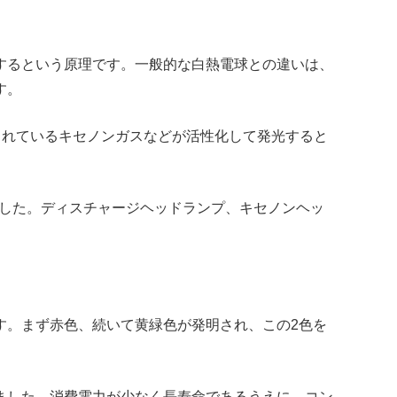
するという原理です。一般的な白熱電球との違いは、
す。
部に封入されているキセノンガスなどが活性化して発光すると
ました。ディスチャージヘッドランプ、キセノンヘッ
一種です。まず赤色、続いて黄緑色が発明され、この2色を
ました。消費電力が少なく長寿命であるうえに、コン