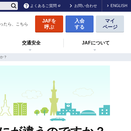
ENGLISH
よくあるご質問
お問い合わせ
JAFを
入会
マイ
ったら、こちら
呼ぶ
する
ページ
交通安全
JAFについて
すか？