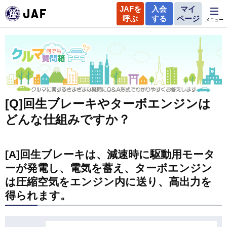
JAFを
入会
マイ
呼ぶ
する
ページ
メニュー
[Q]回生ブレーキやターボエンジンは
どんな仕組みですか？
[A]回生ブレーキは、減速時に駆動用モータ
ーが発電し、電気を蓄え、ターボエンジン
は圧縮空気をエンジン内に送り、高出力を
得られます。