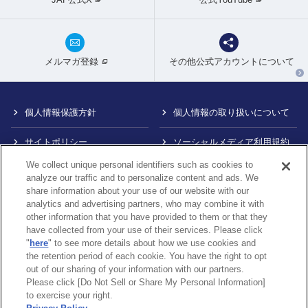
メルマガ登録
その他公式アカウントについて
個人情報保護方針
個人情報の取り扱いについて
サイトポリシー
ソーシャルメディア利用規約
We collect unique personal identifiers such as cookies to
特定商取引法に基づく表示
情報提供終了のお知らせ
analyze our traffic and to personalize content and ads. We
share information about your use of our website with our
Do Not Sell or Share My
カスタマーハラスメント対応
analytics and advertising partners, who may combine it with
Personal Information
について
other information that you have provided to them or that they
have collected from your use of their services. Please click
内部通報制度について
"
here
" to see more details about how we use cookies and
the retention period of each cookie. You have the right to opt
out of our sharing of your information with our partners.
Please click [Do Not Sell or Share My Personal Information]
〒105-0012
東京都港区芝大門1-1-30 日本自動車会館
to exercise your right.