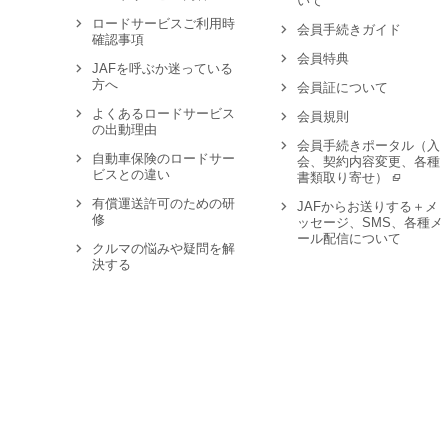
いて
ロードサービスご利用時
会員手続きガイド
確認事項
会員特典
JAFを呼ぶか迷っている
方へ
会員証について
よくあるロードサービス
会員規則
の出動理由
会員手続きポータル（入
自動車保険のロードサー
会、契約内容変更、各種
ビスとの違い
書類取り寄せ）
有償運送許可のための研
JAFからお送りする＋メ
修
ッセージ、SMS、各種メ
ール配信について
クルマの悩みや疑問を解
決する