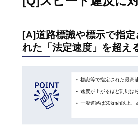
[Q]スピード違反に
[A]道路標識や標示で指
れた「法定速度」を超え
標識等で指定された最高速
速度が上がるほど罰則は
一般道路は30km/h以上