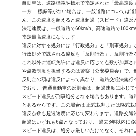
自動車は、道路標識や標示で指定された「最高速度
一方 、標識等がない場合は、一般道路については道
ん。この速度を超えると速度超過（スピード）違反
法定速度は、一般道路で60km/h、高速道路で100
指定最高速度になります 。
違反に対する処分には「行政処分」と「刑事処分」
行政処分で課される違反を「反則行為」、反則行為
これ以外に運転免許には違反に応じて点数が加算さ
や点数制度を担当するのは警察（公安委員会）で、
反則金の額は違反によって異なり、道路交通法施行
でおり、 普通自動車の反則金は、超過速度に応じて一般
スピード違反が刑事処分となる場合もあります。道路交
とあるからです。この場合は 正式裁判または略式裁
違反点数も超過速度に応じて変わります。道路交通法施行
超過はいずれも6点となっており、 過去3年以内に
スピード違反は、処分が厳しいだけでなく、それに