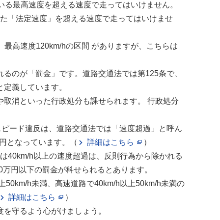
いる最高速度を超える速度で走ってはいけません。
れた「法定速度」を超える速度で走ってはいけませ
最高速度120km/hの区間 がありますが、こちらは
るのが「罰金」です。道路交通法では第125条で、
と定義しています。
取消といった行政処分も課せられます。 行政処分
スピード違反は、道路交通法では「速度超過」と呼ん
00円となっています。（
詳細はこちら
）
は40km/h以上の速度超過は、反則行為から除かれる
10万円以下の罰金が科せられるとあります。
/h未満、高速道路で40km/h以上50km/h未満の
詳細はこちら
）
度を守るよう心がけましょう。