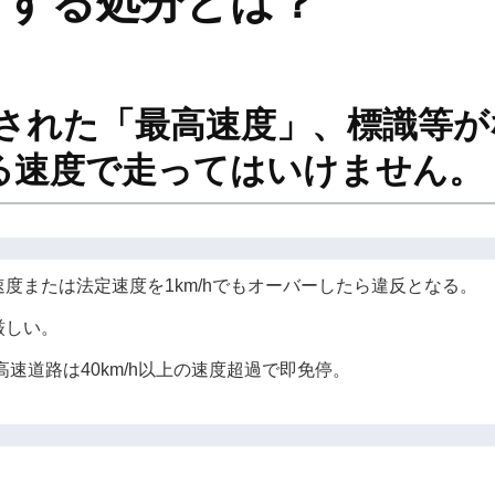
対する処分とは？
定された「最高速度」、標識等
る速度で走ってはいけません。
度または法定速度を1km/hでもオーバーしたら違反となる。
厳しい。
、高速道路は40km/h以上の速度超過で即免停。