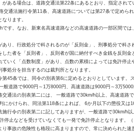
」がある場合は、道路交通法第22条にあるとおり、指定されて
路交通法施行令第11条、高速道路については第27条で定めら
となります。
km/hです。なお、新東名高速道路などの高速道路の一部区間では、
があり、行政処分で科されるのが「反則金」、刑事処分で科され
をした者を「反則者」、反則者が国に納付すべき金銭を反則金
れていく「点数制度」があり、点数の累積によっては免許停止や
刑事処分を担当するのは裁判所となります。
令第45条では、同令の別表第6に定めるとおりとしています。
道路で9000円～1万8000円、高速道路は9000円～3万50
通法の別表第二には、 一般道路で30km/h以上、高速道路で
判にかけられ、同法第118条によれば、 6か月以下の懲役又は
令の別表第二に記してありますが、一般道路で30km/h以上50km
免許停止などを受けていなくても一発で免許停止となります。（
より事故の危険性も格段に高まりますので、常に決められた速