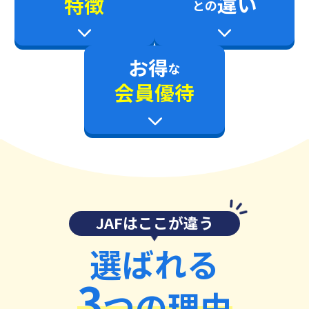
違い
特徴
との
お得
な
会員優待
JAFはここが違う
選ばれる
3
つの理由