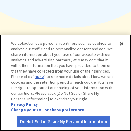
We collect unique personal identifiers such as cookies to
疑問を解決！
analyze our traffic and to personalize content and ads. We
share information about your use of our website with our
よくある質問
analytics and advertising partners, who may combine it
with other information that you have provided to them or
that they have collected from your use of their services.
Please click "
here
" to see more details about how we use
cookies and the retention period of each cookie. You have
the right to opt out of our sharing of your information with
our partners. Please click [Do Not Sell or Share My
インターネットから入会手続きを
Personal Information] to exercise your right.
Privacy Policy
した後、いつからサービスを受け
Change your sell or share preference
られますか？
Do Not Sell or Share My Personal Information