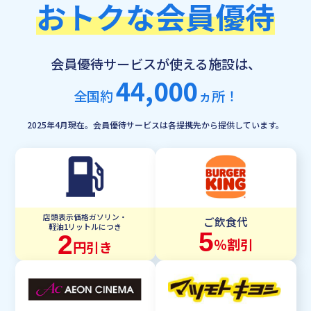
おトクな会員優待
会員優待サービスが使える施設は、
44,000
全国約
ヵ所！
2025年4月現在。会員優待サービスは各提携先から提供しています。
店頭表示価格ガソリン・
ご飲食代
軽油1リットルにつき
5
2
％割引
円引き