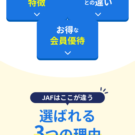
違い
特徴
との
お得
な
会員優待
JAFはここが違う
選ばれる
3
つの理由