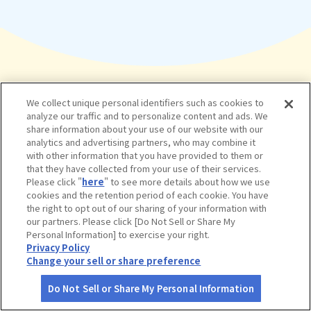
We collect unique personal identifiers such as cookies to
疑問を解決！
analyze our traffic and to personalize content and ads. We
share information about your use of our website with our
よくある質問
analytics and advertising partners, who may combine it
with other information that you have provided to them or
that they have collected from your use of their services.
Please click "
here
" to see more details about how we use
cookies and the retention period of each cookie. You have
the right to opt out of our sharing of your information with
our partners. Please click [Do Not Sell or Share My
インターネットから入会手続きを
Personal Information] to exercise your right.
Privacy Policy
した後、いつからサービスを受け
Change your sell or share preference
られますか？
Do Not Sell or Share My Personal Information