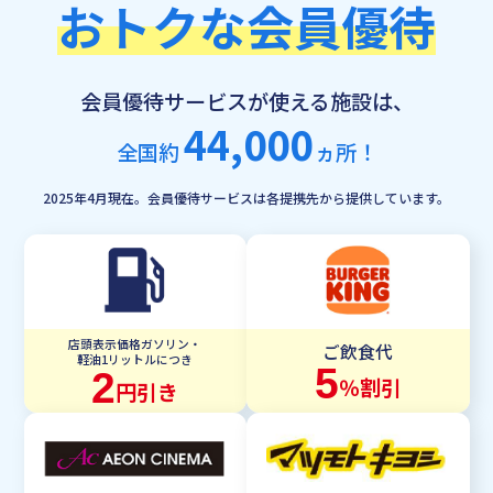
おトクな会員優待
会員優待サービスが使える施設は、
44,000
全国約
ヵ所！
2025年4月現在。会員優待サービスは各提携先から提供しています。
店頭表示価格ガソリン・
ご飲食代
軽油1リットルにつき
5
2
％割引
円引き