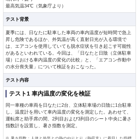
最高気温34℃（気象庁より）
テスト背景
夏季には、日なたに駐車した車両の車内温度が短時間で急上
昇し危険であるほか、外気温が高く直射日光が入る環境で
は、エアコンを使用していても脱水症状を引き起こす可能性
があるといわれている。今回は、「日なたと日陰（立体駐車
場）における車内温度の変化の比較」と、「エアコン作動中
の水分喪失量」について検証をおこなった。
テスト内容
テスト1 車内温度の変化を検証
同一車種の車両を日なたに2台、立体駐車場の日陰に1台駐車
し、温度計を用いて車内温度の変化を測定した。あわせて、
運転席と助手席の間、2列目および3列目のシート中央に暑さ
指数計を設置し、暑さ指数を測定。
暑さ指数：人体と外気との熱のやりとり（熱収支）に着目した指標