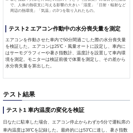
で、人体の熱収支に与える影響の大きい「湿度」「日射・輻射など
周辺の熱環境」「気温」の3つを取り入れたもの。
テスト2 エアコン作動中の水分喪失量を測定
エアコンを作動させた車内で50分間過ごした際の水分喪失量
を検証した。エアコンは25℃・風量オートに設定し、車内に
はサーモグラフィーや暑さ指数計、温度計を設置して車内環
境を測定。モニターは検証前後で体重を測定し、その差から
水分喪失量を算出した。
テスト結果
テスト1 車内温度の変化を検証
日なたに駐車した場合、エアコン停止からわずか5分で運転席の
車内温度は38℃を記録した。最終的には53℃に達し、暑さ指数