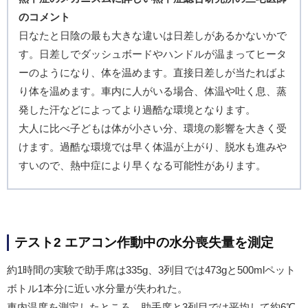
のコメント
日なたと日陰の最も大きな違いは日差しがあるかないかで
す。日差しでダッシュボードやハンドルが温まってヒータ
ーのようになり、体を温めます。直接日差しが当たればよ
り体を温めます。車内に人がいる場合、体温や吐く息、蒸
発した汗などによってより過酷な環境となります。
大人に比べ子どもは体が小さい分、環境の影響を大きく受
けます。過酷な環境では早く体温が上がり、脱水も進みや
すいので、熱中症により早くなる可能性があります。
テスト2 エアコン作動中の水分喪失量を測定
約1時間の実験で助手席は335g、3列目では473gと500mlペット
ボトル1本分に近い水分量が失われた。
車内温度を測定したところ、助手席と3列目では平均して約6℃