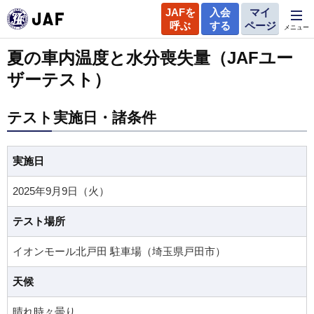
JAFを
入会
マイ
呼ぶ
する
ページ
メニュー
夏の車内温度と水分喪失量（JAFユー
ザーテスト）
テスト実施日・諸条件
実施日
2025年9月9日（火）
テスト場所
イオンモール北戸田 駐車場（埼玉県戸田市）
天候
晴れ時々曇り