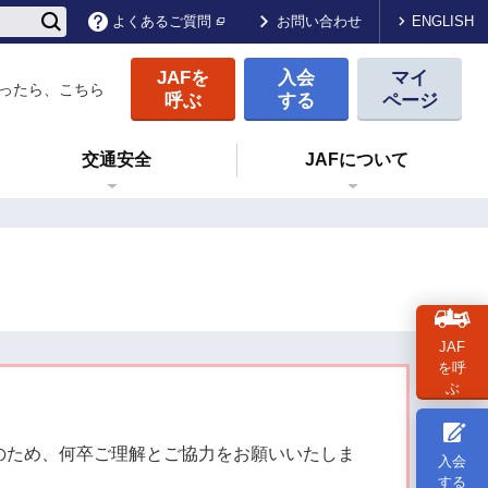
ENGLISH
よくあるご質問
お問い合わせ
JAFを
入会
マイ
ったら、こちら
呼ぶ
する
ページ
交通安全
JAFについて
JAF
を呼
ぶ
のため、何卒ご理解とご協力をお願いいたしま
入会
する